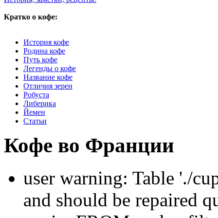
Кратко о кофе:
История кофе
Родина кофе
Путь кофе
Легенды о кофе
Название кофе
Отличия зерен
Робуста
Либерика
Йемен
Статьи
Кофе во Франции
user warning: Table './cu
and should be repaired q