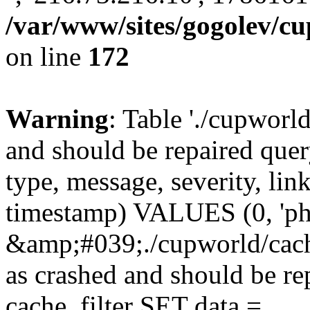
/var/www/sites/gogolev/cu
on line
172
Warning
: Table './cupworl
and should be repaired qu
type, message, severity, link
timestamp) VALUES (0, 'ph
&amp;#039;./cupworld/cach
as crashed and should be 
cache_filter SET data =