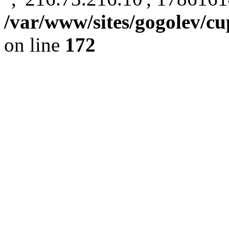
/var/www/sites/gogolev/cu
on line
172