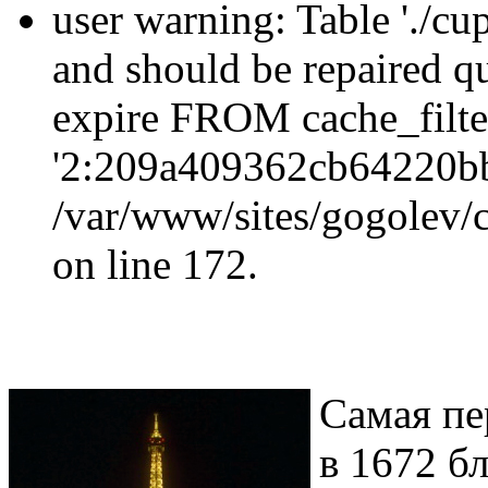
user warning: Table './cu
and should be repaired q
expire FROM cache_filt
'2:209a409362cb64220b
/var/www/sites/gogolev/c
on line 172.
Самая пе
в 1672 б