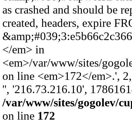
as crashed and should be r
created, headers, expire 
&amp;#039;3:e5b66c2c36
</em> in
<em>/var/www/sites/gogole
on line <em>172</em>.', 2, '
'', '216.73.216.10', 178616
/var/www/sites/gogolev/cu
on line
172