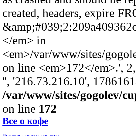
created, headers, expire 
&amp;#039;2:209a409362
</em> in
<em>/var/www/sites/gogole
on line <em>172</em>.', 2, '
'', '216.73.216.10', 178616
/var/www/sites/gogolev/cu
on line
172
Все о кофе
История, заметки, рецепты.