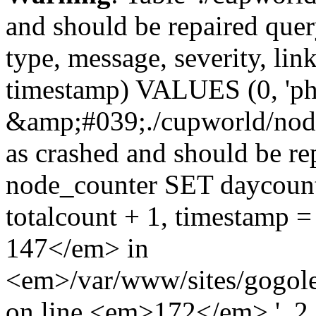
and should be repaired qu
type, message, severity, link
timestamp) VALUES (0, 'ph
&amp;#039;./cupworld/nod
as crashed and should be 
node_counter SET daycount 
totalcount + 1, timestam
147</em> in
<em>/var/www/sites/gogole
on line <em>172</em>.', 2, '