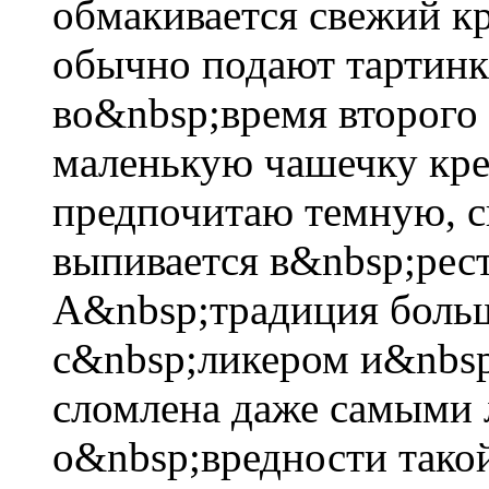
обмакивается свежий кр
обычно подают тартинк
во&nbsp;время второго
маленькую чашечку кре
предпочитаю темную, с
выпивается в&nbsp;рес
А&nbsp;традиция больш
с&nbsp;ликером и&nbsp
сломлена даже самыми
о&nbsp;вредности тако