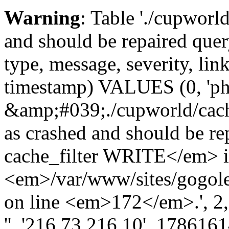
Warning
: Table './cupworl
and should be repaired qu
type, message, severity, link
timestamp) VALUES (0, 'ph
&amp;#039;./cupworld/cach
as crashed and should be 
cache_filter WRITE</em> 
<em>/var/www/sites/gogole
on line <em>172</em>.', 2, '
'', '216.73.216.10', 178616