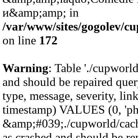
и&amp;amp; in
/var/www/sites/gogolev/cu
on line
172
Warning
: Table './cupworl
and should be repaired qu
type, message, severity, link
timestamp) VALUES (0, 'ph
&amp;#039;./cupworld/cach
as crashed and should be r