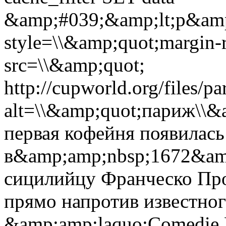
&amp;#039;&amp;lt;p&amp
style=\\&amp;quot;margin-r
src=\\&amp;quot;
http://cupworld.org/files/pa
alt=\\&amp;quot;париж\\&
первая кофейня появилась
в&amp;amp;nbsp;1672&am
сицилийцу Франческо Про
прямо напротив известног
&amp;amp;laquo;Comedie 