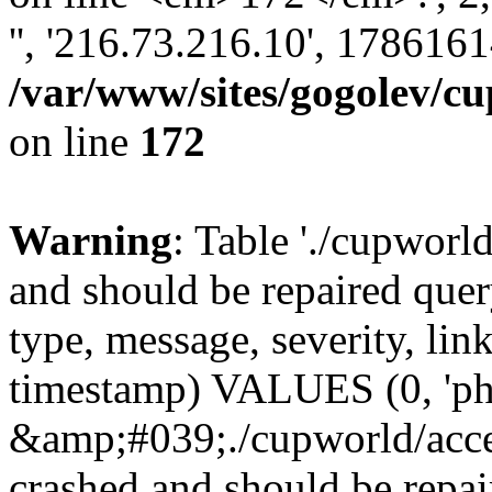
'', '216.73.216.10', 178616
/var/www/sites/gogolev/cu
on line
172
Warning
: Table './cupworl
and should be repaired qu
type, message, severity, link
timestamp) VALUES (0, 'ph
&amp;#039;./cupworld/acc
crashed and should be rep