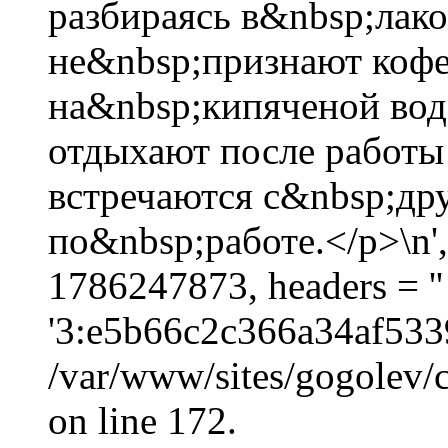
разбираясь в&nbsp;лак
не&nbsp;признают кофе
на&nbsp;кипяченой вод
отдыхают после работы
встречаются с&nbsp;др
по&nbsp;работе.</p>\n',
1786247873, headers = 
'3:e5b66c2c366a34af533
/var/www/sites/gogolev/c
on line 172.