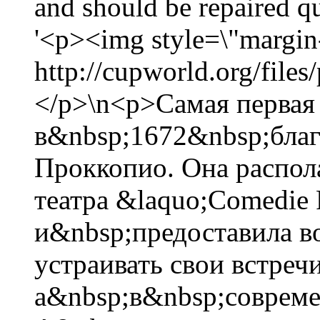
and should be repaired 
'<p><img style=\"margin-
http://cupworld.org/files
</p>\n<p>Самая первая
в&nbsp;1672&nbsp;бла
Проккопио. Она распол
театра &laquo;Comedie 
и&nbsp;предоставила 
устраивать свои встре
а&nbsp;в&nbsp;соврем