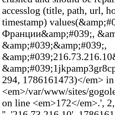
accesslog (title, path, url, h
timestamp) values(&amp;#
Франции&amp;#039;, &am
&amp;#039;&amp;#039;,
&amp;#039;216.73.216.10&
&amp;#039;1jkpamp3gr8cp
294, 1786161473)</em> in
<em>/var/www/sites/gogole
on line <em>172</em>.', 2, '
'', '216.73.216.10', 178616