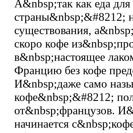
А&nbsp;так как еда для
страны&nbsp;&#8212; н
существования, а&nbsp;
скоро кофе из&nbsp;про
в&nbsp;настоящее лак
Францию без кофе пред
И&nbsp;даже само назы
кофе&nbsp;&#8212; пол
от&nbsp;французов. И&
начинается с&nbsp;коф