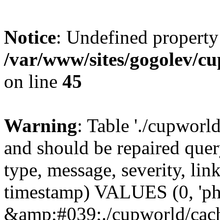
Notice
: Undefined property
/var/www/sites/gogolev/cu
on line
45
Warning
: Table './cupworl
and should be repaired qu
type, message, severity, link
timestamp) VALUES (0, 'ph
&amp;#039;./cupworld/cach