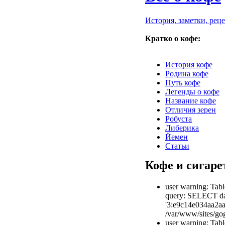
История, заметки, рец
Кратко о кофе:
История кофе
Родина кофе
Путь кофе
Легенды о кофе
Название кофе
Отличия зерен
Робуста
Либерика
Йемен
Статьи
Кофе и сигаре
user warning: Tabl
query: SELECT dat
'3:e9c14e034aa2aa
/var/www/sites/gog
user warning: Tabl