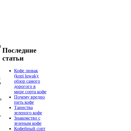
и
Последние
статьи
Кофе лювак
(kopi luwak):
к
обзор самого
о
дорогого в
мире сорта кофе
Почему вредно
ь
пить кофе
Таинства
зеленого кофе
,
Знакомство с
зеленым кофе
Кофейный сорт