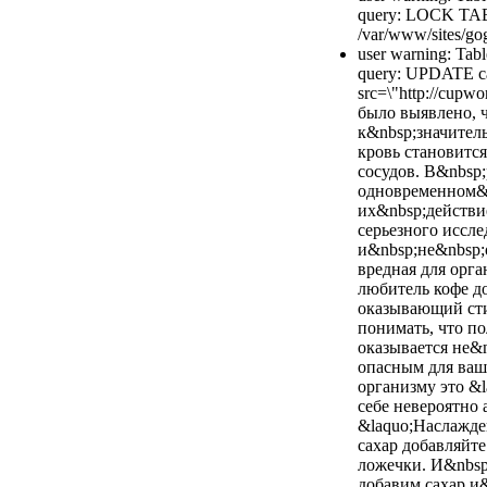
query: LOCK TAB
/var/www/sites/gog
user warning: Tabl
query: UPDATE cac
src=\"http://cupwo
было выявлено, 
к&nbsp;значител
кровь становитс
сосудов. В&nbsp;
одновременном&n
их&nbsp;действие
серьезного иссл
и&nbsp;не&nbsp;
вредная для орга
любитель кофе д
оказывающий сти
понимать, что п
оказывается не&
опасным для ваше
организму это &l
себе невероятно
&laquo;Наслажден
сахар добавляйт
ложечки. И&nbsp
добавим сахар и&