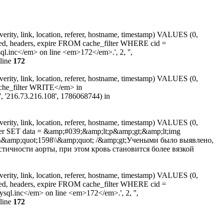
erity, link, location, referer, hostname, timestamp) VALUES (0,
ated, headers, expire FROM cache_filter WHERE cid =
inc</em> on line <em>172</em>.', 2, '',
line
172
erity, link, location, referer, hostname, timestamp) VALUES (0,
ache_filter WRITE</em> in
', '216.73.216.108', 1786068744) in
erity, link, location, referer, hostname, timestamp) VALUES (0,
lter SET data = &amp;#039;&amp;lt;p&amp;gt;&amp;lt;img
 alt=\\&amp;quot;1598\\&amp;quot; /&amp;gt;Учеными было выявлено,
ичности аорты, при этом кровь становится более вязкой
erity, link, location, referer, hostname, timestamp) VALUES (0,
ated, headers, expire FROM cache_filter WHERE cid =
l.inc</em> on line <em>172</em>.', 2, '',
line
172