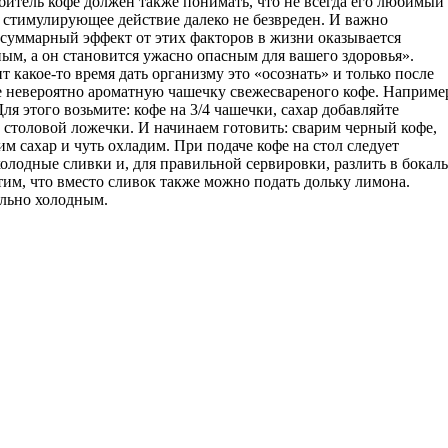
юбитель кофе должен также понимать, что не всегда его любимый
стимулирующее действие далеко не безвреден. И важно
суммарный эффект от этих факторов в жизни оказывается
ным, а он становится ужасно опасным для вашего здоровья».
т какое-то время дать организму это «осознать» и только после
е невероятно ароматную чашечку свежесвареного кофе. Наприме
ля этого возьмите: кофе на 3/4 чашечки, сахар добавляйте
2 столовой ложечки. И начинаем готовить: сварим черный кофе,
им сахар и чуть охладим. При подаче кофе на стол следует
холодные сливки и, для правильной сервировки, разлить в бокал
им, что вместо сливок также можно подать дольку лимона.
ельно холодным.