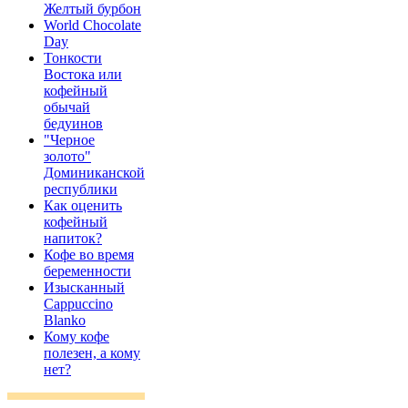
Желтый бурбон
World Chocolate
Day
,
Тонкости
Востока или
кофейный
обычай
бедуинов
"Черное
золото"
Доминиканской
республики
Как оценить
кофейный
напиток?
Кофе во время
беременности
Изысканный
Cappuccino
Blanko
Кому кофе
полезен, а кому
нет?