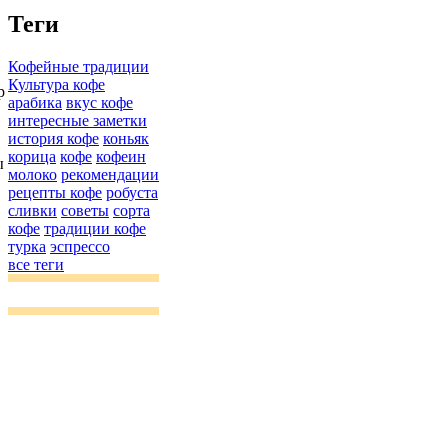
Теги
Кофейные традиции
Культура кофе
р
арабика
вкус кофе
интересные заметки
история кофе
коньяк
корица
кофе
кофеин
ы
молоко
рекомендации
рецепты кофе
робуста
сливки
советы
сорта
кофе
традиции кофе
турка
эспрессо
все теги