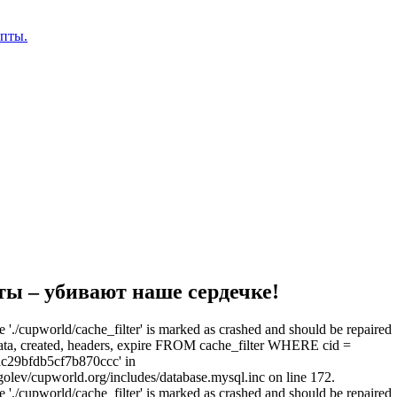
епты.
ты – убивают наше сердечке!
e './cupworld/cache_filter' is marked as crashed and should be repaired
a, created, headers, expire FROM cache_filter WHERE cid =
c29bfdb5cf7b870ccc' in
olev/cupworld.org/includes/database.mysql.inc on line 172.
e './cupworld/cache_filter' is marked as crashed and should be repaired