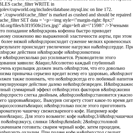
LES cache_filter WRITE in
olev/cupworld.org/includes/database.mysql.inc on line 172.
e './cupworld/cache_filter' is marked as crashed and should be repaired
he_filter SET data = '<p><img style=\"margin-right: 8px;\"
rld.org/files/b3f1950fe21ex.jpg\" align=left alt=\"1598\" />Учеными
что попадание в&nbsp;кровь кофеина быстро приводит
ьному снижению яко выраженной эластичности аорты, при этом
я более вязкой и&nbsp;происходит сужение мелких кровеносных
результате происходит увеличение нагрузки на&nbsp;сердце. Пр
bsp;же действии и&nbsp;кофе и&nbsp;никотина
 в&nbsp;несколько раз усиливается. Руководители этого
едования заявили: &laquo;Абсолютно каждый глубинный
очень курильщик должен знать о&nbsp;том, что его довольно
низма привычка серьезно вредит всему его здоровью, а&nbsp;вот
олжен также понимать, что не&nbsp;всегда его любимый напито
мулирующее действие далеко не&nbsp;безвреден. И&nbsp;важн
олный суммарный эффект от&nbsp;этих факторов в&nbsp;жизни
nbsp;просто слегка двойным, а&nbsp;он&nbsp;становится ужасно
го здоровья&raquo;. Выкурив сигарету стоит какое-то время дат
aquo;осознать&raquo; и&nbsp;только после этого приготовить
 ароматную чашечку свежесвареного кофе. Например кофе
ие&raquo;. Для этого возьмите: кофе на&nbsp;3/4&nbsp;чашечки
е по&nbsp;вкусу, сливки 1&nbsp;&mdash; 2&nbsp;столовой
;начинаем готовить: сварим черный кофе, затем процедим,
nbsp;чуть охладим. При подаче кофе на&nbsp;стол следует