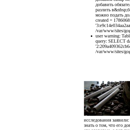
добавить обязат
разлить в&nbsp;
можно подать дол
created = 1786068
'3:e9c14e034aa2aa
/var/www/sites/gog
user warning: Tabl
query: SELECT dat
'2:209a409362cb6
/var/www/sites/gog
исследования заявили
знать о том, что его д