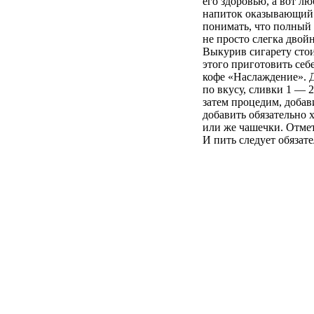
его здоровью, а вот л
напиток оказывающий 
понимать, что полный 
не просто слегка двой
Выкурив сигарету стои
этого приготовить себ
кофе «Наслаждение». Д
по вкусу, сливки 1 — 
затем процедим, добав
добавить обязательно 
или же чашечки. Отмет
И пить следует обязат