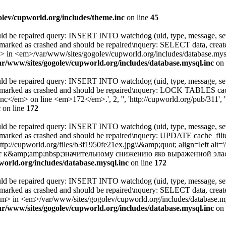
olev/cupworld.org/includes/theme.inc
on line
45
uld be repaired query: INSERT INTO watchdog (uid, type, message, sev
 marked as crashed and should be repaired\nquery: SELECT data, cre
<em>/var/www/sites/gogolev/cupworld.org/includes/database.mysql.
ar/www/sites/gogolev/cupworld.org/includes/database.mysql.inc
on 
uld be repaired query: INSERT INTO watchdog (uid, type, message, sev
s marked as crashed and should be repaired\nquery: LOCK TABLES c
</em> on line <em>172</em>.', 2, '', 'http://cupworld.org/pub/311', '
c
on line
172
uld be repaired query: INSERT INTO watchdog (uid, type, message, sev
 marked as crashed and should be repaired\nquery: UPDATE cache_fi
http://cupworld.org/files/b3f1950fe21ex.jpg\\&amp;quot; align=left
 к&amp;amp;nbsp;значительному снижению яко выраженной эласт
world.org/includes/database.mysql.inc
on line
172
uld be repaired query: INSERT INTO watchdog (uid, type, message, sev
 marked as crashed and should be repaired\nquery: SELECT data, cre
 <em>/var/www/sites/gogolev/cupworld.org/includes/database.mysq
ar/www/sites/gogolev/cupworld.org/includes/database.mysql.inc
on 