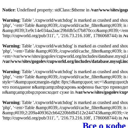
Notice
: Undefined property: stdClass::$theme in
/var/www/sites/gog
Warning
: Table './cupworld/watchdog' is marked as crashed and sho
'php', '<em>Table &amp;#039;./cupworld/cache_filter&amp;#039; is
&amp;#039;3:e9c14e034aa2aac29bfdb5cf7b870ccc&amp;#039;</em> in 
'http://cupworld.org/pub/311', '', '216.73.216.108', 1786068744) in
/v
Warning
: Table './cupworld/watchdog' is marked as crashed and sho
'php', '<em>Table &amp;#039;./cupworld/cache_filter&amp;#039; i
<em>/var/www/sites/gogolev/cupworld.org/includes/database.mysql.inc
/var/www/sites/gogolev/cupworld.org/includes/database.mysql.in
Warning
: Table './cupworld/watchdog' is marked as crashed and sho
'php', '<em>Table &amp;#039;./cupworld/cache_filter&amp;#039; is
style=\\&amp;quot;margin-right: 8px;\\&amp;quot; src=\\&amp;quot;
что попадание в&amp;amp;nbsp;кровь кофеина быстро приводит
и&amp;amp;nbsp;происходит суже in
/var/www/sites/gogolev/cup
Warning
: Table './cupworld/watchdog' is marked as crashed and sho
'php', '<em>Table &amp;#039;./cupworld/cache_filter&amp;#039; is
&amp;#039;2:209a409362cb64220bbf84512e244743&amp;#039;</em> in
'http://cupworld.org/pub/311', '', '216.73.216.108', 1786068744) in
/v
Все о кофе