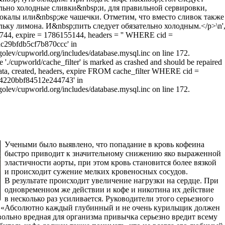
ельно холодные сливки&nbsp;и, для правильной сервировки,
бокалы или&nbsp;же чашечки. Отметим, что вместо сливок также
ьку лимона. И&nbsp;пить следует обязательно холодным.</p>\n'
744, expire = 1786155144, headers = '' WHERE cid =
c29bfdb5cf7b870ccc' in
olev/cupworld.org/includes/database.mysql.inc on line 172.
e './cupworld/cache_filter' is marked as crashed and should be repaired
a, created, headers, expire FROM cache_filter WHERE cid =
4220bbf84512e244743' in
olev/cupworld.org/includes/database.mysql.inc on line 172.
Учеными было выявлено, что попадание в кровь кофеина
быстро приводит к значительному снижению яко выраженной
эластичности аорты, при этом кровь становится более вязкой
и происходит сужение мелких кровеносных сосудов.
В результате происходит увеличение нагрузки на сердце. При
одновременном же действии и кофе и никотина их действие
в несколько раз усиливается. Руководители этого серьезного
: «Абсолютно каждый глубинный и не очень курильщик должен
овольно вредная для организма привычка серьезно вредит всему