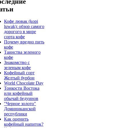
следние
атьи
Кофе лювак (kopi
luwak): обзор самого
дорогого в мире
сорта кофе
Почему вредно пить
кофе
Таинства зеленого
кофе
Знакомство с
зеленым кофе
Кофейный сорт
Желтый бурбон
World Chocolate Day
Тонкости Востока
или кофейный
обычай бедуинов
"Черное золото"
Доминиканской
республики
Как оценить
кофейный напиток?