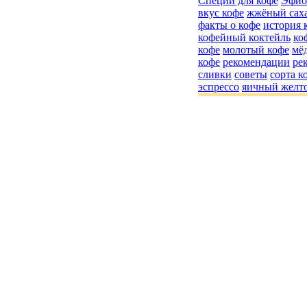
Специи для кофе
Эфио
вкус кофе
жжёный сах
факты о кофе
история 
кофейный коктейль
ко
кофе
молотый кофе
мё
кофе
рекомендации
ре
сливки
советы
сорта к
эспрессо
яичный желт