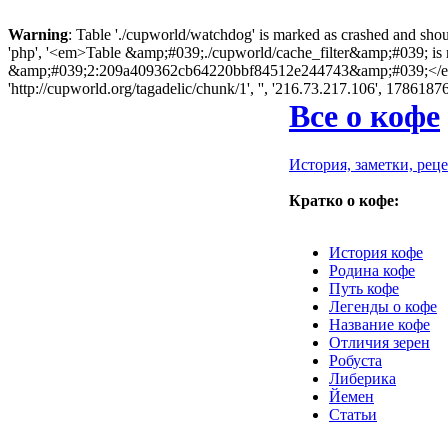
Warning
: Table './cupworld/watchdog' is marked as crashed and sho
'php', '<em>Table &amp;#039;./cupworld/cache_filter&amp;#039; is
&amp;#039;2:209a409362cb64220bbf84512e244743&amp;#039;</em> in
'http://cupworld.org/tagadelic/chunk/1', '', '216.73.217.106', 1786187
Все о кофе
История, заметки, рец
Кратко о кофе:
История кофе
Родина кофе
Путь кофе
Легенды о кофе
Название кофе
Отличия зерен
Робуста
Либерика
Йемен
Статьи