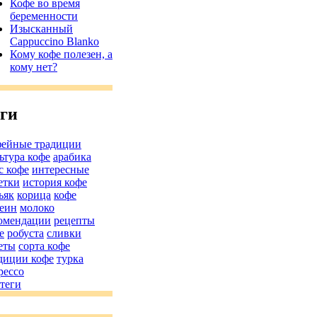
Кофе во время
беременности
Изысканный
Cappuccino Blanko
Кому кофе полезен, а
кому нет?
ги
ейные традиции
ьтура кофе
арабика
с кофе
интересные
етки
история кофе
ьяк
корица
кофе
еин
молоко
омендации
рецепты
е
робуста
сливки
еты
сорта кофе
диции кофе
турка
рессо
 теги