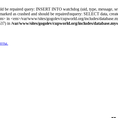
uld be repaired query: INSERT INTO watchdog (uid, type, message, sev
 marked as crashed and should be repaired\nquery: SELECT data, cre
 <em>/var/www/sites/gogolev/cupworld.org/includes/database.mysq
637) in
/var/www/sites/gogolev/cupworld.org/includes/database.mys
епты.