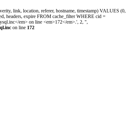
erity, link, location, referer, hostname, timestamp) VALUES (0,
ated, headers, expire FROM cache_filter WHERE cid =
l.inc</em> on line <em>172</em>.', 2, '',
ql.inc
on line
172