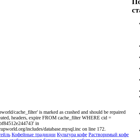
По
ст
pworld/cache_filter' is marked as crashed and should be repaired
eated, headers, expire FROM cache_filter WHERE cid =
bf84512e244743' in
upworld.org/includes/database.mysql.inc on line 172.
тейль
Кофейные традиции
Культура кофе
Растворимый кофе