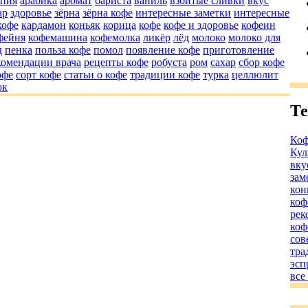
пия
арабика
аромат
бариста
ваниль
взбитые сливки
вкус
ар
здоровье
зёрна
зёрна кофе
интересные заметки
интересные
кофе
кардамон
коньяк
корица
кофе
кофе и здоровье
кофеин
фейня
кофемашина
кофемолка
ликёр
лёд
молоко
молоко для
д
пенка
польза кофе
помол
появление кофе
приготовление
комендации врача
рецепты кофе
робуста
ром
сахар
сбор кофе
офе
сорт кофе
статьи о кофе
традиции кофе
турка
целлюлит
ок
Те
Коф
Кул
вку
зам
кон
коф
рек
коф
сов
тра
эсп
все