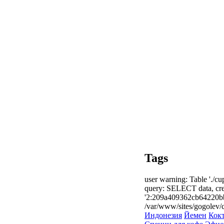
Tags
user warning: Table './cu
query: SELECT data, cr
'2:209a409362cb64220b
/var/www/sites/gogolev/c
Индонезия
Йемен
Кок