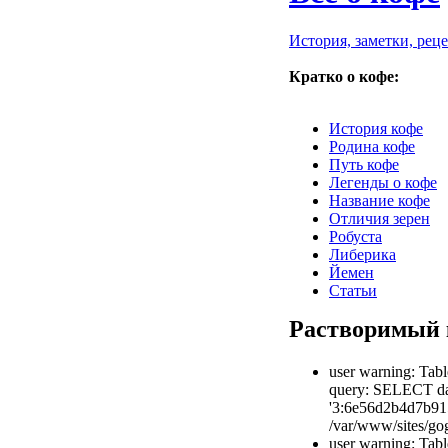
История, заметки, рец
Кратко о кофе:
История кофе
Родина кофе
Путь кофе
Легенды о кофе
Название кофе
Отличия зерен
Робуста
Либерика
Йемен
Статьи
Растворимый 
user warning: Tabl
query: SELECT dat
'3:6e56d2b4d7b91
/var/www/sites/gog
user warning: Tabl