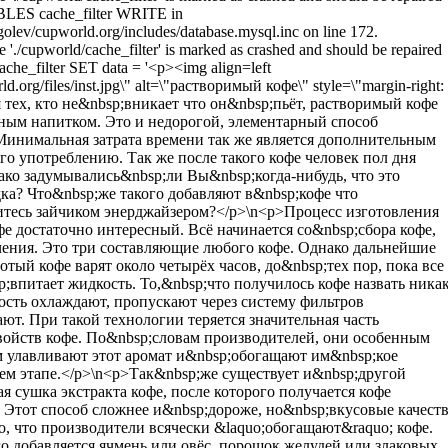
LES cache_filter WRITE in
olev/cupworld.org/includes/database.mysql.inc on line 172.
e './cupworld/cache_filter' is marked as crashed and should be repaired
he_filter SET data = '<p><img align=left
rld.org/files/inst.jpg\" alt=\"растворимый кофе\" style=\"margin-right:
я тех, кто не&nbsp;вникает что он&nbsp;пьёт, растворимый кофе
сным напитком. Это и недорогой, элементарный способ
Минимальная затрата времени так же является дополнительным
о употреблению. Так же после такого кофе человек пол дня
ако задумывались&nbsp;ли Вы&nbsp;когда-нибудь, что это
дка? Что&nbsp;же такого добавляют в&nbsp;кофе что
тесь зайчиком энерджайзером?</p>\n<p>Процесс изготовления
е достаточно интересный. Всё начинается со&nbsp;сбора кофе,
чения. Это три составляющие любого кофе. Однако дальнейшие
лотый кофе варят около четырёх часов, до&nbsp;тех пор, пока все
;впитает жидкость. То,&nbsp;что получилось кофе назвать ника
ость охлаждают, пропускают через систему фильтров
т. При такой технологии теряется значительная часть
войств кофе. По&nbsp;словам производителей, они особенным
 улавливают этот аромат и&nbsp;обогащают им&nbsp;кое
ем этапе.</p>\n<p>Так&nbsp;же существует и&nbsp;другой
я сушка экстракта кофе, после которого получается кофе
. Этот способ сложнее и&nbsp;дороже, но&nbsp;вкусовые качест
о, что производители всячески &laquo;обогащают&raquo; кофе.
о добавляется ячмень или овёс, порошок желудей или злаковых