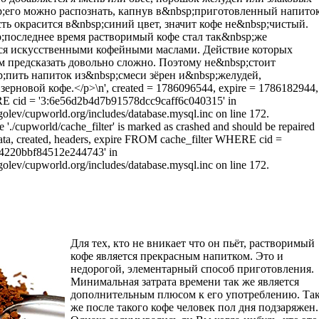
p;его можно распознать, капнув в&nbsp;приготовленный напито
ть окрасится в&nbsp;синий цвет, значит кофе не&nbsp;чистый.
;последнее время растворимый кофе стал так&nbsp;же
ся искусственными кофейными маслами. Действие которых
м предсказать довольно сложно. Поэтому не&nbsp;стоит
p;пить напиток из&nbsp;смеси зёрен и&nbsp;желудей,
ерновой кофе.</p>\n', created = 1786096544, expire = 1786182944,
RE cid = '3:6e56d2b4d7b91578dcc9caff6c040315' in
olev/cupworld.org/includes/database.mysql.inc on line 172.
e './cupworld/cache_filter' is marked as crashed and should be repaired
a, created, headers, expire FROM cache_filter WHERE cid =
4220bbf84512e244743' in
olev/cupworld.org/includes/database.mysql.inc on line 172.
Для тех, кто не вникает что он пьёт, растворимый
кофе является прекрасным напитком. Это и
недорогой, элементарный способ приготовления.
Минимальная затрата времени так же является
дополнительным плюсом к его употреблению. Та
же после такого кофе человек пол дня подзаряжен.