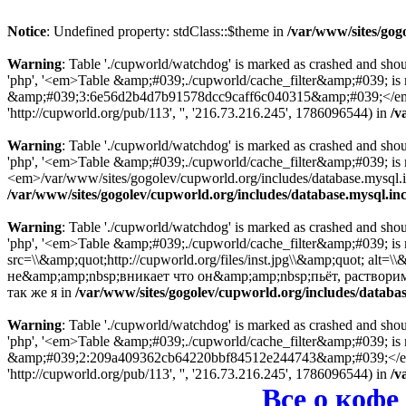
Notice
: Undefined property: stdClass::$theme in
/var/www/sites/gog
Warning
: Table './cupworld/watchdog' is marked as crashed and sho
'php', '<em>Table &amp;#039;./cupworld/cache_filter&amp;#039; is
&amp;#039;3:6e56d2b4d7b91578dcc9caff6c040315&amp;#039;</em> in
'http://cupworld.org/pub/113', '', '216.73.216.245', 1786096544) in
/v
Warning
: Table './cupworld/watchdog' is marked as crashed and sho
'php', '<em>Table &amp;#039;./cupworld/cache_filter&amp;#039; i
<em>/var/www/sites/gogolev/cupworld.org/includes/database.mysql.inc
/var/www/sites/gogolev/cupworld.org/includes/database.mysql.in
Warning
: Table './cupworld/watchdog' is marked as crashed and sho
'php', '<em>Table &amp;#039;./cupworld/cache_filter&amp;#039; is
src=\\&amp;quot;http://cupworld.org/files/inst.jpg\\&amp;quot; al
не&amp;amp;nbsp;вникает что он&amp;amp;nbsp;пьёт, раствори
так же я in
/var/www/sites/gogolev/cupworld.org/includes/databas
Warning
: Table './cupworld/watchdog' is marked as crashed and sho
'php', '<em>Table &amp;#039;./cupworld/cache_filter&amp;#039; is
&amp;#039;2:209a409362cb64220bbf84512e244743&amp;#039;</em> in
'http://cupworld.org/pub/113', '', '216.73.216.245', 1786096544) in
/v
Все о кофе