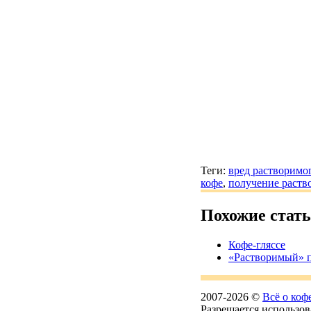
Теги:
вред растворимо
кофе
,
получение раств
Похожие стат
Кофе-гляссе
«Растворимый» 
2007-2026 ©
Всё о коф
Разрешается использов