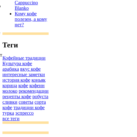
Cappuccino
о
Blanko
Кому кофе
полезен, а кому
нет?
е
Теги
т
Кофейные традиции
Культура кофе
арабика
вкус кофе
интересные заметки
история кофе
коньяк
корица
кофе
кофеин
молоко
рекомендации
рецепты кофе
робуста
сливки
советы
сорта
кофе
традиции кофе
турка
эспрессо
все теги