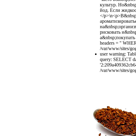
культур. Но&nbs
йод. Если жидкос
</p>\n<p>В&nbsp
ароматизировать
на&nbsp;организ
рисковать и&nbs
а&nbsp;покупать з
headers = '' WHE
/var/www/sites/gog
user warning: Tabl
query: SELECT dat
'2:209a409362cb6
/var/www/sites/gog