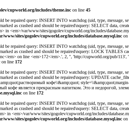
olev/cupworld.org/includes/theme.inc
on line
45
uld be repaired query: INSERT INTO watchdog (uid, type, message, sev
 marked as crashed and should be repaired\nquery: SELECT data, cre
 <em>/var/www/sites/gogolev/cupworld.org/includes/database.mysql
ar/www/sites/gogolev/cupworld.org/includes/database.mysql.inc
on 
uld be repaired query: INSERT INTO watchdog (uid, type, message, sev
s marked as crashed and should be repaired\nquery: LOCK TABLES c
</em> on line <em>172</em>.', 2, '', 'http://cupworld.org/pub/113', '
c
on line
172
uld be repaired query: INSERT INTO watchdog (uid, type, message, sev
 marked as crashed and should be repaired\nquery: UPDATE cache_fil
t=\\&amp;quot;растворимый кофе\\&amp;quot; style=\\&amp;quot;margin
мый кофе является прекрасным напитком. Это и недорогой, эле
e.mysql.inc
on line
172
uld be repaired query: INSERT INTO watchdog (uid, type, message, sev
 marked as crashed and should be repaired\nquery: SELECT data, cre
 <em>/var/www/sites/gogolev/cupworld.org/includes/database.mysq
ar/www/sites/gogolev/cupworld.org/includes/database.mysql.inc
on 