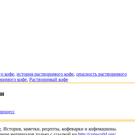
го кофе
,
история растворимого кофе
,
опасность растворимого
оримого кофе
,
Растворимый кофе
ьи
процесс
е
. История, заметки, рецепты, кофеварки и кофемашины.
ание материалов только с ссылкой на
http://cupworld.org/
.