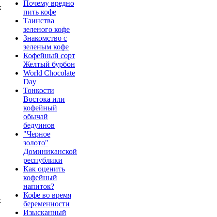
Почему вредно
к
пить кофе
Таинства
зеленого кофе
Знакомство с
зеленым кофе
Кофейный сорт
Желтый бурбон
World Chocolate
Day
Тонкости
Востока или
кофейный
обычай
бедуинов
"Черное
золото"
Доминиканской
республики
Как оценить
кофейный
напиток?
Кофе во время
к
беременности
Изысканный