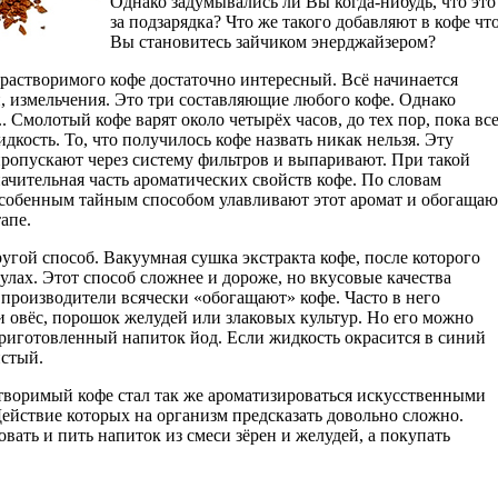
Однако задумывались ли Вы когда-нибудь, что это
за подзарядка? Что же такого добавляют в кофе чт
Вы становитесь зайчиком энерджайзером?
растворимого кофе достаточно интересный. Всё начинается
и, измельчения. Это три составляющие любого кофе. Однако
. Смолотый кофе варят около четырёх часов, до тех пор, пока вс
дкость. То, что получилось кофе назвать никак нельзя. Эту
ропускают через систему фильтров и выпаривают. При такой
начительная часть ароматических свойств кофе. По словам
особенным тайным способом улавливают этот аромат и обогащаю
апе.
ругой способ. Вакуумная сушка экстракта кофе, после которого
нулах. Этот способ сложнее и дороже, но вкусовые качества
 производители всячески «обогащают» кофе. Часто в него
и овёс, порошок желудей или злаковых культур. Но его можно
приготовленный напиток йод. Если жидкость окрасится в синий
истый.
творимый кофе стал так же ароматизироваться искусственными
ействие которых на организм предсказать довольно сложно.
овать и пить напиток из смеси зёрен и желудей, а покупать