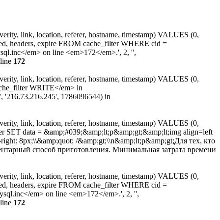
erity, link, location, referer, hostname, timestamp) VALUES (0,
ated, headers, expire FROM cache_filter WHERE cid =
.inc</em> on line <em>172</em>.', 2, '',
line
172
erity, link, location, referer, hostname, timestamp) VALUES (0,
ache_filter WRITE</em> in
', '216.73.216.245', 1786096544) in
erity, link, location, referer, hostname, timestamp) VALUES (0,
ter SET data = &amp;#039;&amp;lt;p&amp;gt;&amp;lt;img align=left
-right: 8px;\\&amp;quot; /&amp;gt;\\n&amp;lt;p&amp;gt;Для тех, кто
ментарный способ приготовления. Минимальная затрата времени
erity, link, location, referer, hostname, timestamp) VALUES (0,
ated, headers, expire FROM cache_filter WHERE cid =
l.inc</em> on line <em>172</em>.', 2, '',
line
172