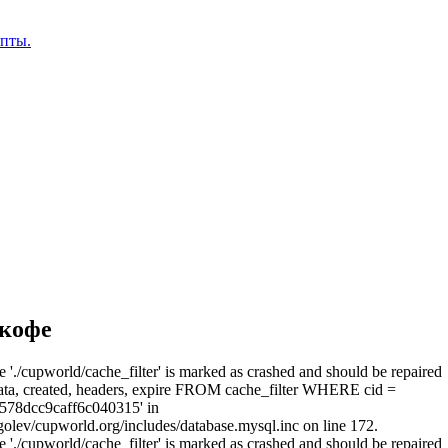
епты.
кофе
e './cupworld/cache_filter' is marked as crashed and should be repaired
a, created, headers, expire FROM cache_filter WHERE cid =
578dcc9caff6c040315' in
olev/cupworld.org/includes/database.mysql.inc on line 172.
e './cupworld/cache_filter' is marked as crashed and should be repaired