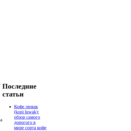
к
Последние
статьи
Кофе лювак
(kopi luwak):
обзор самого
ва
дорогого в
мире сорта кофе