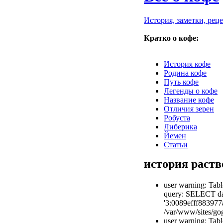
История, заметки, рец
Кратко о кофе:
История кофе
Родина кофе
Путь кофе
Легенды о кофе
Название кофе
Отличия зерен
Робуста
Либерика
Йемен
Статьи
история раств
user warning: Tabl
query: SELECT dat
'3:0089efff883977
/var/www/sites/gog
user warning: Tabl