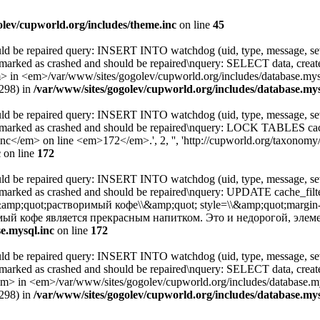
olev/cupworld.org/includes/theme.inc
on line
45
uld be repaired query: INSERT INTO watchdog (uid, type, message, sev
 marked as crashed and should be repaired\nquery: SELECT data, cre
 <em>/var/www/sites/gogolev/cupworld.org/includes/database.mysql.
3298) in
/var/www/sites/gogolev/cupworld.org/includes/database.mys
uld be repaired query: INSERT INTO watchdog (uid, type, message, sev
s marked as crashed and should be repaired\nquery: LOCK TABLES c
</em> on line <em>172</em>.', 2, '', 'http://cupworld.org/taxonomy/t
c
on line
172
uld be repaired query: INSERT INTO watchdog (uid, type, message, sev
 marked as crashed and should be repaired\nquery: UPDATE cache_fil
t=\\&amp;quot;растворимый кофе\\&amp;quot; style=\\&amp;quot;margin
мый кофе является прекрасным напитком. Это и недорогой, эле
e.mysql.inc
on line
172
uld be repaired query: INSERT INTO watchdog (uid, type, message, sev
 marked as crashed and should be repaired\nquery: SELECT data, cre
 <em>/var/www/sites/gogolev/cupworld.org/includes/database.mysq
3298) in
/var/www/sites/gogolev/cupworld.org/includes/database.mys