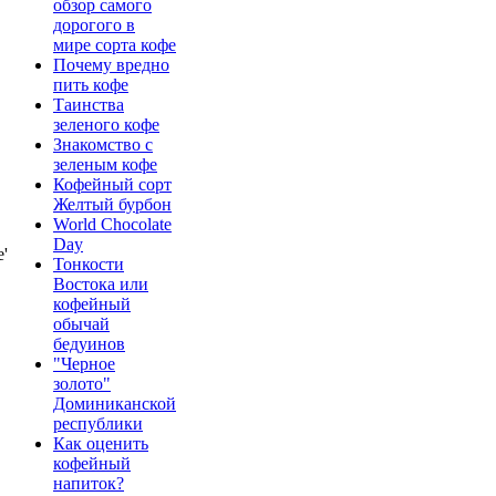
обзор самого
дорогого в
мире сорта кофе
Почему вредно
пить кофе
Таинства
зеленого кофе
Знакомство с
зеленым кофе
Кофейный сорт
Желтый бурбон
World Chocolate
Day
'
Тонкости
Востока или
кофейный
обычай
бедуинов
"Черное
золото"
Доминиканской
республики
Как оценить
кофейный
напиток?