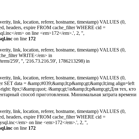
erity, link, location, referer, hostname, timestamp) VALUES (0,
ated, headers, expire FROM cache_filter WHERE cid =
inc</em> on line <em>172</em>.', 2, '',
ql.inc
on line
172
erity, link, location, referer, hostname, timestamp) VALUES (0,
ache_filter WRITE</em> in
erm/259', '', '216.73.216.59', 1786213298) in
erity, link, location, referer, hostname, timestamp) VALUES (0,
ter SET data = &amp;#039;&amp;lt;p&amp;gt;&amp;lt;img align=left
-right: 8px;\\&amp;quot; /&amp;gt;\\n&amp;lt;p&amp;gt;Для тех, кто
ментарный способ приготовления. Минимальная затрата времени
erity, link, location, referer, hostname, timestamp) VALUES (0,
ated, headers, expire FROM cache_filter WHERE cid =
l.inc</em> on line <em>172</em>.', 2, '',
ql.inc
on line
172