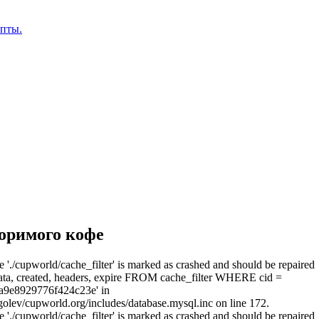
епты.
оримого кофе
e './cupworld/cache_filter' is marked as crashed and should be repaired
a, created, headers, expire FROM cache_filter WHERE cid =
a9e8929776f424c23e' in
olev/cupworld.org/includes/database.mysql.inc on line 172.
e './cupworld/cache_filter' is marked as crashed and should be repaired