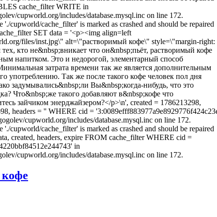
LES cache_filter WRITE in
olev/cupworld.org/includes/database.mysql.inc on line 172.
e './cupworld/cache_filter' is marked as crashed and should be repaired
he_filter SET data = '<p><img align=left
rld.org/files/inst.jpg\" alt=\"растворимый кофе\" style=\"margin-right:
я тех, кто не&nbsp;вникает что он&nbsp;пьёт, растворимый кофе
сным напитком. Это и недорогой, элементарный способ
Минимальная затрата времени так же является дополнительным
о употреблению. Так же после такого кофе человек пол дня
ако задумывались&nbsp;ли Вы&nbsp;когда-нибудь, что это
дка? Что&nbsp;же такого добавляют в&nbsp;кофе что
есь зайчиком энерджайзером?</p>\n', created = 1786213298,
98, headers = '' WHERE cid = '3:0089efff883977a9e8929776f424c23e
gogolev/cupworld.org/includes/database.mysql.inc on line 172.
e './cupworld/cache_filter' is marked as crashed and should be repaired
a, created, headers, expire FROM cache_filter WHERE cid =
4220bbf84512e244743' in
olev/cupworld.org/includes/database.mysql.inc on line 172.
 кофе