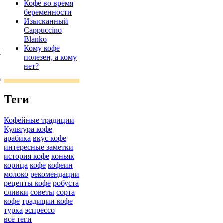
Кофе во время
беременности
Изысканный
Cappuccino
Blanko
Кому кофе
к
полезен, а кому
нет?
о
Теги
Кофейные традиции
Культура кофе
арабика
вкус кофе
интересные заметки
история кофе
коньяк
корица
кофе
кофеин
молоко
рекомендации
рецепты кофе
робуста
сливки
советы
сорта
кофе
традиции кофе
турка
эспрессо
все теги