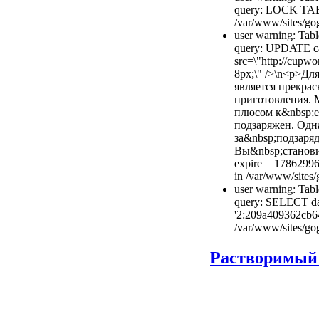
query: LOCK TAB
/var/www/sites/gog
user warning: Tabl
query: UPDATE cac
src=\"http://cupwo
8px;\" />\n<p>Дл
является прекра
приготовления. 
плюсом к&nbsp;ег
подзаряжен. Одн
за&nbsp;подзаря
Вы&nbsp;становит
expire = 17862996
in /var/www/sites/
user warning: Tabl
query: SELECT dat
'2:209a409362cb6
/var/www/sites/gog
Растворимый