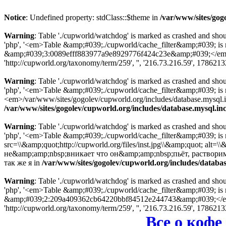
Notice
: Undefined property: stdClass::$theme in
/var/www/sites/gog
Warning
: Table './cupworld/watchdog' is marked as crashed and sho
'php', '<em>Table &amp;#039;./cupworld/cache_filter&amp;#039; is
&amp;#039;3:0089efff883977a9e8929776f424c23e&amp;#039;</em> in
'http://cupworld.org/taxonomy/term/259', '', '216.73.216.59', 178621
Warning
: Table './cupworld/watchdog' is marked as crashed and sho
'php', '<em>Table &amp;#039;./cupworld/cache_filter&amp;#039; i
<em>/var/www/sites/gogolev/cupworld.org/includes/database.mysql.inc
/var/www/sites/gogolev/cupworld.org/includes/database.mysql.in
Warning
: Table './cupworld/watchdog' is marked as crashed and sho
'php', '<em>Table &amp;#039;./cupworld/cache_filter&amp;#039; is
src=\\&amp;quot;http://cupworld.org/files/inst.jpg\\&amp;quot; al
не&amp;amp;nbsp;вникает что он&amp;amp;nbsp;пьёт, раствори
так же я in
/var/www/sites/gogolev/cupworld.org/includes/databas
Warning
: Table './cupworld/watchdog' is marked as crashed and sho
'php', '<em>Table &amp;#039;./cupworld/cache_filter&amp;#039; is
&amp;#039;2:209a409362cb64220bbf84512e244743&amp;#039;</em> in
'http://cupworld.org/taxonomy/term/259', '', '216.73.216.59', 178621
Все о кофе