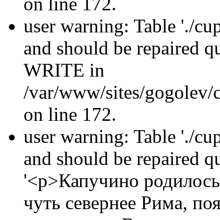
on line 172.
user warning: Table './cu
and should be repaired 
WRITE in
/var/www/sites/gogolev/c
on line 172.
user warning: Table './cu
and should be repaired 
'<p>Капучино родилось
чуть севернее Рима, по