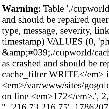
Warning
: Table './cupworl
and should be repaired qu
type, message, severity, link
timestamp) VALUES (0, 'ph
&amp;#039;./cupworld/cach
as crashed and should be 
cache_filter WRITE</em> 
<em>/var/www/sites/gogole
on line <em>172</em>.', 2, '
'', '216.73.216.75', 178620