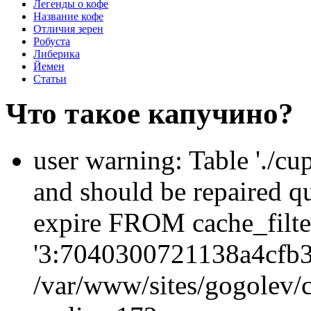
Легенды о кофе
Название кофе
Отличия зерен
Робуста
Либерика
Йемен
Статьи
Что такое капучино?
user warning: Table './cu
and should be repaired q
expire FROM cache_filt
'3:7040300721138a4cfb3
/var/www/sites/gogolev/c