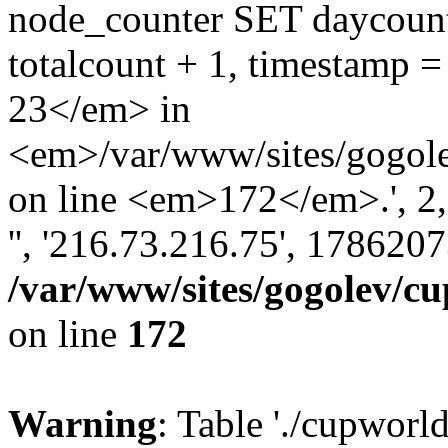
node_counter SET daycount 
totalcount + 1, timestam
23</em> in
<em>/var/www/sites/gogole
on line <em>172</em>.', 2, '
'', '216.73.216.75', 178620
/var/www/sites/gogolev/cu
on line
172
Warning
: Table './cupworl