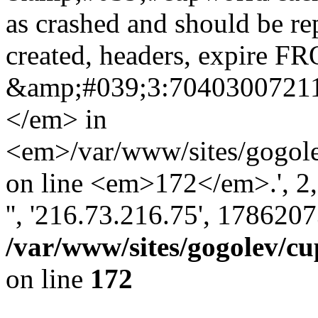
as crashed and should be r
created, headers, expire 
&amp;#039;3:7040300721
</em> in
<em>/var/www/sites/gogole
on line <em>172</em>.', 2, '
'', '216.73.216.75', 178620
/var/www/sites/gogolev/cu
on line
172