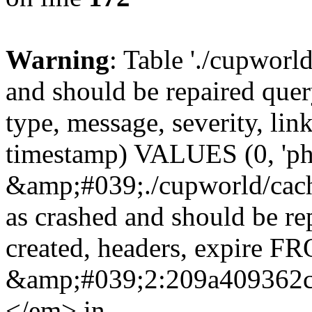
Warning
: Table './cupworl
and should be repaired qu
type, message, severity, link
timestamp) VALUES (0, 'ph
&amp;#039;./cupworld/cach
as crashed and should be r
created, headers, expire 
&amp;#039;2:209a409362
</em> in