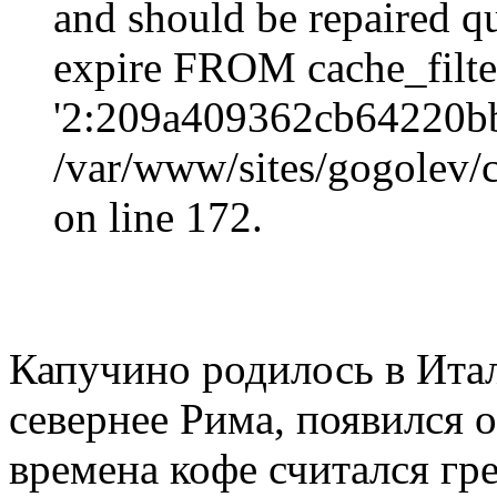
and should be repaired q
expire FROM cache_filt
'2:209a409362cb64220b
/var/www/sites/gogolev/c
on line 172.
Капучино родилось в Итал
севернее Рима, появился 
времена кофе считался гр