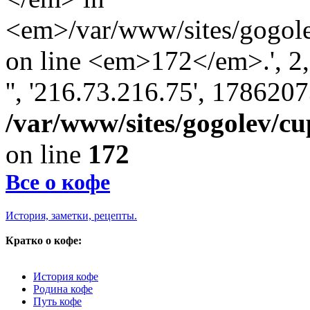
<em>/var/www/sites/gogole
on line <em>172</em>.', 2, '
'', '216.73.216.75', 178620
/var/www/sites/gogolev/cu
on line
172
Все о кофе
История, заметки, рецепты.
Кратко о кофе:
История кофе
Родина кофе
Путь кофе