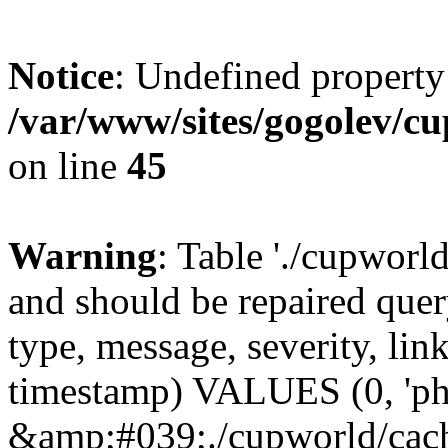
Notice
: Undefined property
/var/www/sites/gogolev/cu
on line
45
Warning
: Table './cupworl
and should be repaired qu
type, message, severity, link
timestamp) VALUES (0, 'ph
&amp;#039;./cupworld/cach