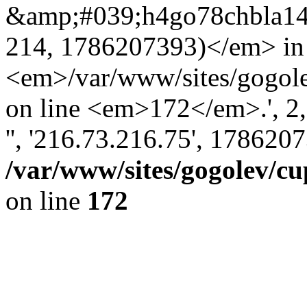
&amp;#039;h4go78chbla1
214, 1786207393)</em> in
<em>/var/www/sites/gogole
on line <em>172</em>.', 2, '
'', '216.73.216.75', 178620
/var/www/sites/gogolev/cu
on line
172