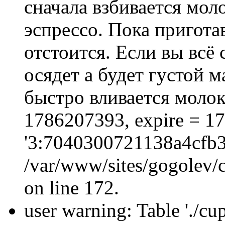
сначала взбивается моло
эспрессо. Пока пригота
отстоится. Если вы всё
осядет а будет густой 
быстро вливается молоко
1786207393, expire = 1
'3:7040300721138a4cfb3
/var/www/sites/gogolev/c
on line 172.
user warning: Table './cu