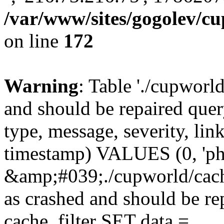
/var/www/sites/gogolev/cu
on line
172
Warning
: Table './cupworl
and should be repaired qu
type, message, severity, link
timestamp) VALUES (0, 'ph
&amp;#039;./cupworld/cach
as crashed and should be 
cache_filter SET data =