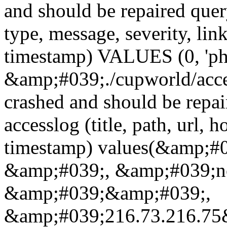
and should be repaired qu
type, message, severity, link
timestamp) VALUES (0, 'ph
&amp;#039;./cupworld/acc
crashed and should be rep
accesslog (title, path, url, h
timestamp) values(&amp;#
&amp;#039;, &amp;#039;n
&amp;#039;&amp;#039;,
&amp;#039;216.73.216.75&