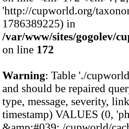
'http://cupworld.org/taxonom
1786389225) in
/var/www/sites/gogolev/cu
on line
172
Warning
: Table './cupworl
and should be repaired qu
type, message, severity, link
timestamp) VALUES (0, 'ph
&amp;#039;./cupworld/cach