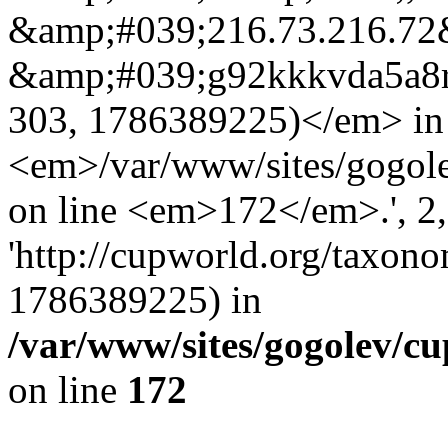
&amp;#039;216.73.216.72&
&amp;#039;g92kkkvda5a8r
303, 1786389225)</em> in
<em>/var/www/sites/gogole
on line <em>172</em>.', 2, 
'http://cupworld.org/taxonom
1786389225) in
/var/www/sites/gogolev/cu
on line
172