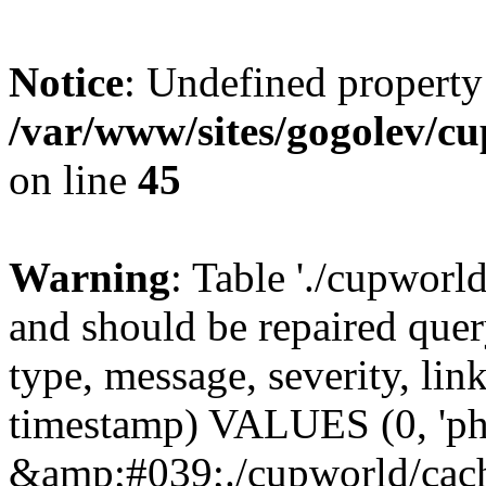
Notice
: Undefined property
/var/www/sites/gogolev/cu
on line
45
Warning
: Table './cupworl
and should be repaired qu
type, message, severity, link
timestamp) VALUES (0, 'ph
&amp;#039;./cupworld/cach