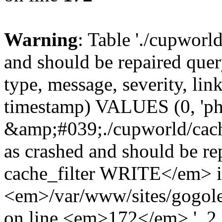
Warning
: Table './cupworl
and should be repaired qu
type, message, severity, link
timestamp) VALUES (0, 'ph
&amp;#039;./cupworld/cach
as crashed and should be 
cache_filter WRITE</em> 
<em>/var/www/sites/gogole
on line <em>172</em>.', 2, 