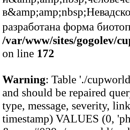
в&amp;amp;nbsp;Невадско
разработана форма биотоп
/var/www/sites/gogolev/cu
on line
172
Warning
: Table './cupworl
and should be repaired qu
type, message, severity, link
timestamp) VALUES (0, 'ph