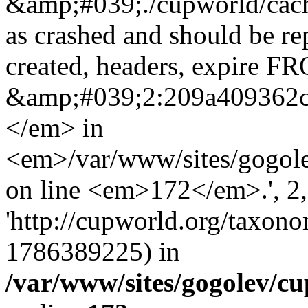
&amp;#039;./cupworld/cach
as crashed and should be r
created, headers, expire 
&amp;#039;2:209a409362
</em> in
<em>/var/www/sites/gogole
on line <em>172</em>.', 2, 
'http://cupworld.org/taxonom
1786389225) in
/var/www/sites/gogolev/cu