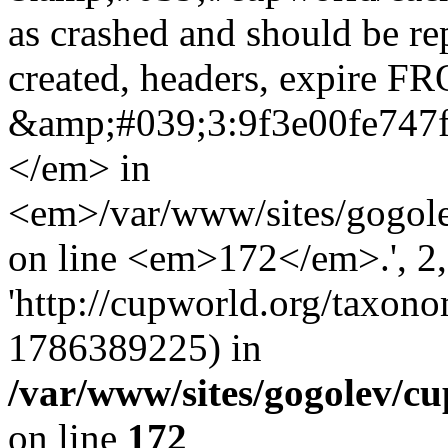
as crashed and should be r
created, headers, expire 
&amp;#039;3:9f3e00fe747
</em> in
<em>/var/www/sites/gogole
on line <em>172</em>.', 2, 
'http://cupworld.org/taxonom
1786389225) in
/var/www/sites/gogolev/cu
on line
172