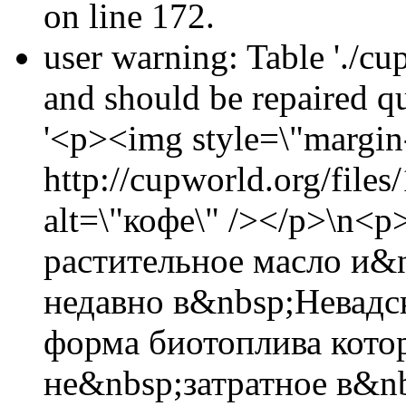
on line 172.
user warning: Table './cu
and should be repaired 
'<p><img style=\"margin-
http://cupworld.org/file
alt=\"кофе\" /></p>\n<
растительное масло и&
недавно в&nbsp;Невадс
форма биотоплива котор
не&nbsp;затратное в&n