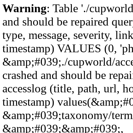
Warning
: Table './cupworl
and should be repaired qu
type, message, severity, link
timestamp) VALUES (0, 'ph
&amp;#039;./cupworld/acc
crashed and should be rep
accesslog (title, path, url, h
timestamp) values(&amp;
&amp;#039;taxonomy/term
&amp;#039;&amp;#039;,