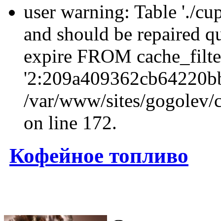
user warning: Table './cu
and should be repaired q
expire FROM cache_filt
'2:209a409362cb64220b
/var/www/sites/gogolev/c
on line 172.
Кофейное топливо