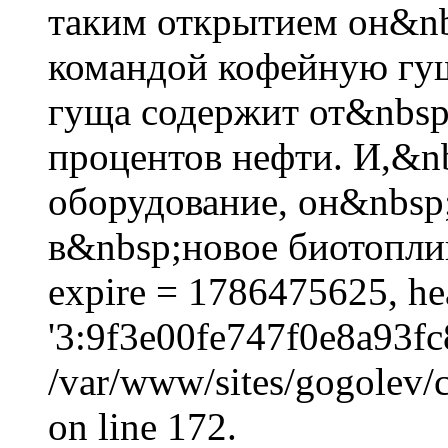
таким открытием он&nb
командой кофейную гущ
гуща содержит от&nbsp
процентов нефти. И,&nb
оборудование, он&nbsp
в&nbsp;новое биотоплив
expire = 1786475625, he
'3:9f3e00fe747f0e8a93fc
/var/www/sites/gogolev/c
on line 172.