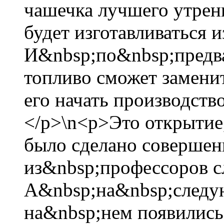
чашечка лучшего утрен
будет изготавливаться 
И&nbsp;по&nbsp;предва
топливо сможет заменит
его начать производств
</p>\n<p>Это открытие
было сделано совершен
из&nbsp;профессоров с
А&nbsp;на&nbsp;следу
на&nbsp;нем появились