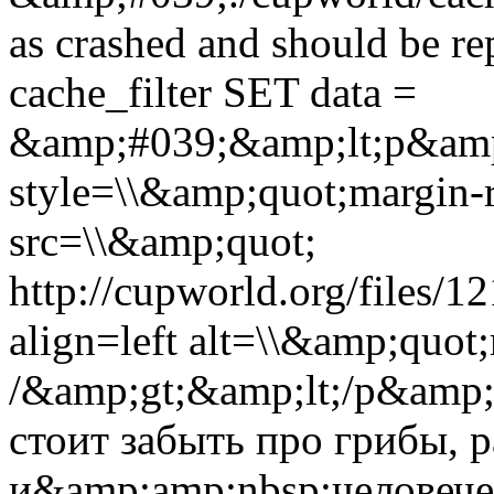
as crashed and should be 
cache_filter SET data =
&amp;#039;&amp;lt;p&amp
style=\\&amp;quot;margin-r
src=\\&amp;quot;
http://cupworld.org/files/
align=left alt=\\&amp;quot
/&amp;gt;&amp;lt;/p&amp;
стоит забыть про грибы, 
и&amp;amp;nbsp;человече