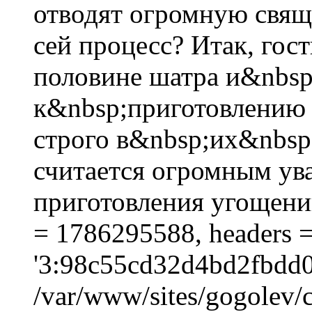
отводят огромную свящ
сей процесс? Итак, го
половине шатра и&nbsp
к&nbsp;приготовлению 
строго в&nbsp;их&nbsp
считается огромным ув
приготовления угощений.
= 1786295588, headers 
'3:98c55cd32d4bd2fbdd0
/var/www/sites/gogolev/c