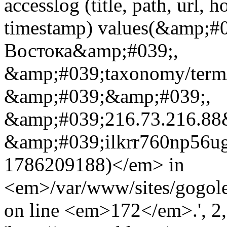
accesslog (title, path, url, h
timestamp) values(&amp;#
Востока&amp;#039;,
&amp;#039;taxonomy/term
&amp;#039;&amp;#039;,
&amp;#039;216.73.216.88&
&amp;#039;ilkrr760np56ug
1786209188)</em> in
<em>/var/www/sites/gogole
on line <em>172</em>.', 2, 