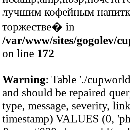
лучшим кофейным напитк
торжестве� in
/var/www/sites/gogolev/cu
on line
172
Warning
: Table './cupworl
and should be repaired qu
type, message, severity, link
timestamp) VALUES (0, 'ph