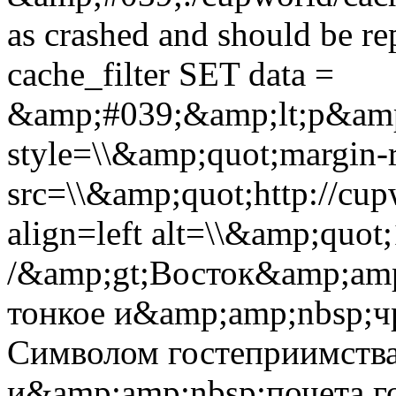
as crashed and should be 
cache_filter SET data =
&amp;#039;&amp;lt;p&amp
style=\\&amp;quot;margin-r
src=\\&amp;quot;http://cup
align=left alt=\\&amp;quo
/&amp;gt;Восток&amp;amp
тонкое и&amp;amp;nbsp;ч
Символом гостеприимства
и&amp;amp;nbsp;почета го