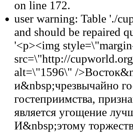
on line 172.
user warning: Table './cu
and should be repaired 
'<p><img style=\"margin-
src=\"http://cupworld.org
alt=\"1596\" />Восток&
и&nbsp;чрезвычайно г
гостеприимства, призна
является угощение луч
И&nbsp;этому торжеств