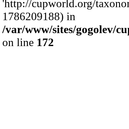
'http://cupworld.org/taxonom
1786209188) in
/var/www/sites/gogolev/cu
on line
172