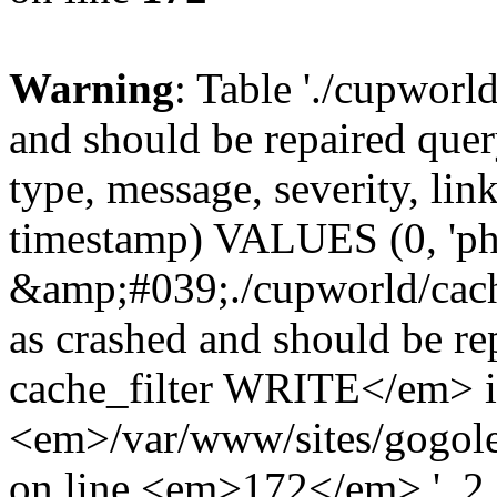
Warning
: Table './cupworl
and should be repaired qu
type, message, severity, link
timestamp) VALUES (0, 'ph
&amp;#039;./cupworld/cach
as crashed and should be 
cache_filter WRITE</em> 
<em>/var/www/sites/gogole
on line <em>172</em>.', 2, 