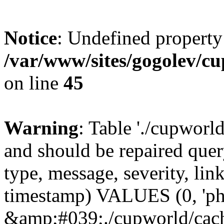
Notice
: Undefined property
/var/www/sites/gogolev/cu
on line
45
Warning
: Table './cupworl
and should be repaired qu
type, message, severity, link
timestamp) VALUES (0, 'ph
&amp;#039;./cupworld/cach