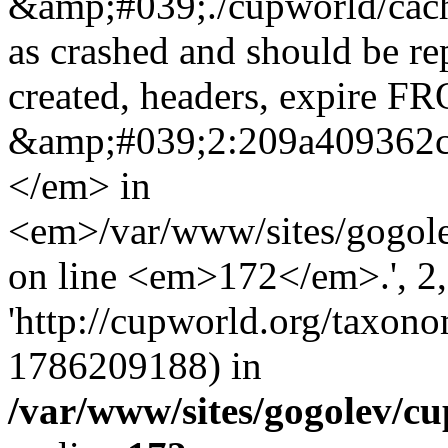
&amp;#039;./cupworld/cach
as crashed and should be r
created, headers, expire 
&amp;#039;2:209a409362
</em> in
<em>/var/www/sites/gogole
on line <em>172</em>.', 2, 
'http://cupworld.org/taxonom
1786209188) in
/var/www/sites/gogolev/cu