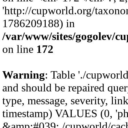
'http://cupworld.org/taxonom
1786209188) in
/var/www/sites/gogolev/cu
on line
172
Warning
: Table './cupworl
and should be repaired qu
type, message, severity, link
timestamp) VALUES (0, 'ph
&amp;#039;./cupworld/cach