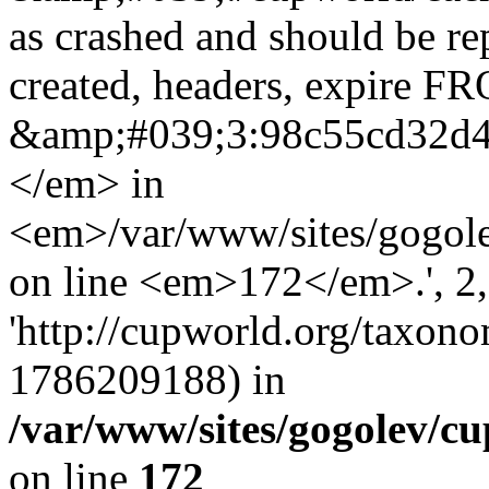
as crashed and should be r
created, headers, expire 
&amp;#039;3:98c55cd32d
</em> in
<em>/var/www/sites/gogole
on line <em>172</em>.', 2, 
'http://cupworld.org/taxonom
1786209188) in
/var/www/sites/gogolev/cu
on line
172