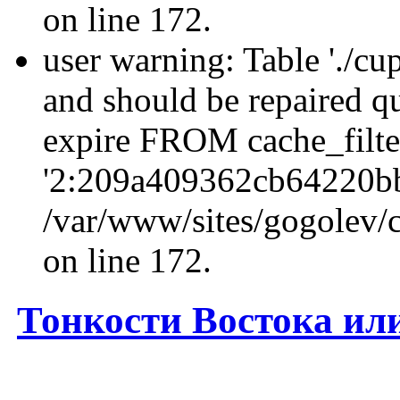
on line 172.
user warning: Table './cu
and should be repaired q
expire FROM cache_filt
'2:209a409362cb64220b
/var/www/sites/gogolev/c
on line 172.
Тонкости Востока ил