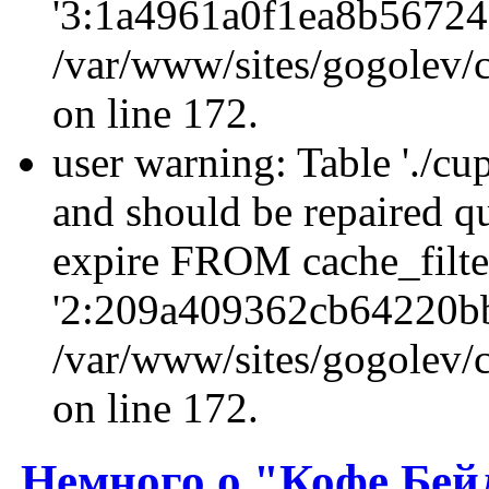
'3:1a4961a0f1ea8b56724
/var/www/sites/gogolev/c
on line 172.
user warning: Table './cu
and should be repaired q
expire FROM cache_filt
'2:209a409362cb64220b
/var/www/sites/gogolev/c
on line 172.
Немного о "Кофе Бей