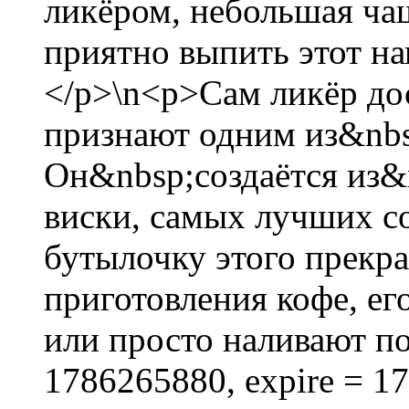
ликёром, небольшая чаш
приятно выпить этот на
</p>\n<p>Сам ликёр до
признают одним из&nbs
Он&nbsp;создаётся из&
виски, самых лучших с
бутылочку этого прекра
приготовления кофе, е
или просто наливают пов
1786265880, expire = 1