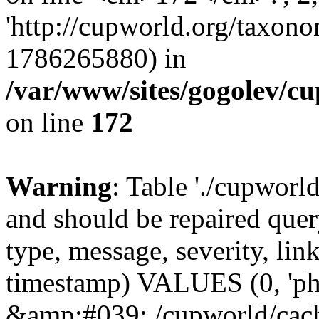
'http://cupworld.org/taxonom
1786265880) in
/var/www/sites/gogolev/cu
on line
172
Warning
: Table './cupworl
and should be repaired qu
type, message, severity, link
timestamp) VALUES (0, 'ph
&amp;#039;./cupworld/cach