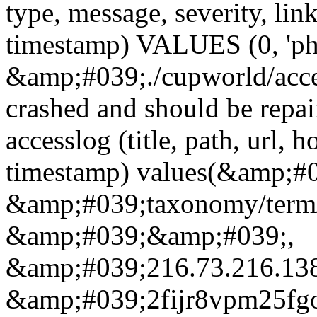
type, message, severity, link
timestamp) VALUES (0, 'ph
&amp;#039;./cupworld/acc
crashed and should be rep
accesslog (title, path, url, h
timestamp) values(&amp;#
&amp;#039;taxonomy/term
&amp;#039;&amp;#039;,
&amp;#039;216.73.216.13
&amp;#039;2fijr8vpm25f