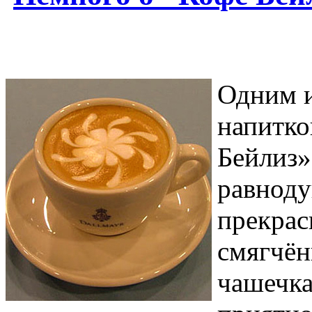
Одним 
напитко
Бейлиз»
равноду
прекрас
смягчён
чашечка