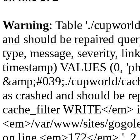
Warning
: Table './cupworl
and should be repaired qu
type, message, severity, link
timestamp) VALUES (0, 'ph
&amp;#039;./cupworld/cach
as crashed and should be 
cache_filter WRITE</em> 
<em>/var/www/sites/gogole
on line <em>172</em>.', 2, 