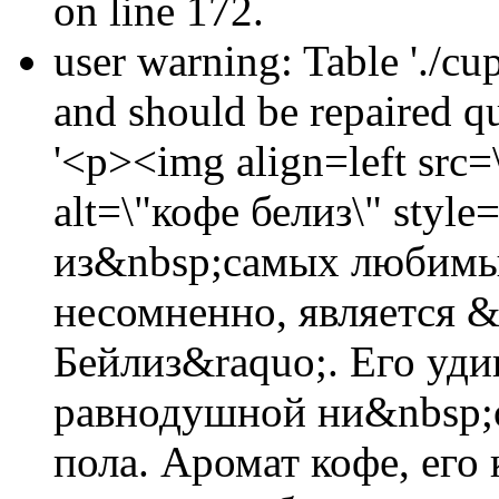
on line 172.
user warning: Table './cu
and should be repaired 
'<p><img align=left src=\
alt=\"кофе белиз\" style
из&nbsp;самых любимы
несомненно, является 
Бейлиз&raquo;. Его уди
равнодушной ни&nbsp;о
пола. Аромат кофе, его