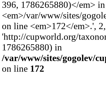
396, 1786265880)</em> in
<em>/var/www/sites/gogole
on line <em>172</em>.', 2, 
'http://cupworld.org/taxonom
1786265880) in
/var/www/sites/gogolev/cu
on line
172