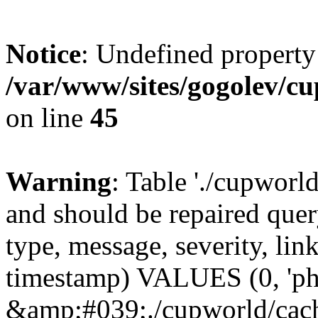
Notice
: Undefined property
/var/www/sites/gogolev/cu
on line
45
Warning
: Table './cupworl
and should be repaired qu
type, message, severity, link
timestamp) VALUES (0, 'ph
&amp;#039;./cupworld/cach