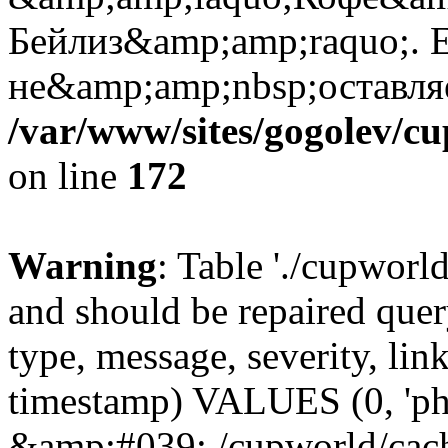
Бейлиз&amp;amp;raquo;. 
не&amp;amp;nbsp;оставля
/var/www/sites/gogolev/cu
on line
172
Warning
: Table './cupworl
and should be repaired qu
type, message, severity, link
timestamp) VALUES (0, 'ph
&amp;#039;./cupworld/cach