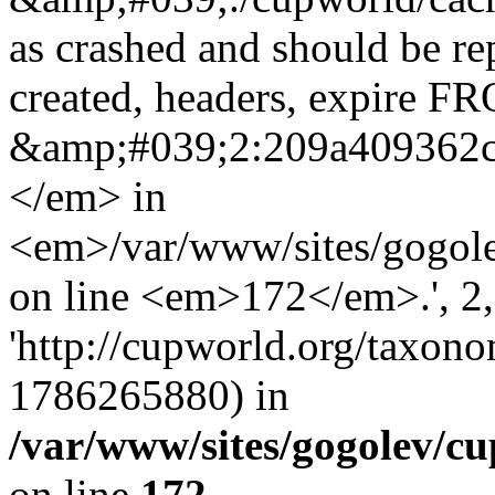
as crashed and should be r
created, headers, expire 
&amp;#039;2:209a409362
</em> in
<em>/var/www/sites/gogole
on line <em>172</em>.', 2, 
'http://cupworld.org/taxonom
1786265880) in
/var/www/sites/gogolev/cu
on line
172