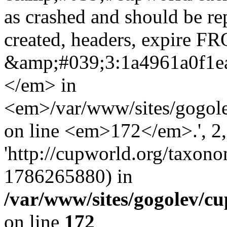
as crashed and should be r
created, headers, expire 
&amp;#039;3:1a4961a0f1
</em> in
<em>/var/www/sites/gogole
on line <em>172</em>.', 2, 
'http://cupworld.org/taxonom
1786265880) in
/var/www/sites/gogolev/cu
on line
172