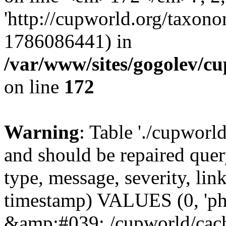
'http://cupworld.org/taxonom
1786086441) in
/var/www/sites/gogolev/cu
on line
172
Warning
: Table './cupworl
and should be repaired qu
type, message, severity, link
timestamp) VALUES (0, 'ph
&amp;#039;./cupworld/cach