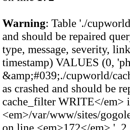
Warning
: Table './cupworl
and should be repaired qu
type, message, severity, link
timestamp) VALUES (0, 'ph
&amp;#039;./cupworld/cach
as crashed and should be 
cache_filter WRITE</em> 
<em>/var/www/sites/gogole
on line <em>172</em>.', 2, 