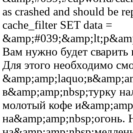
as crashed and should be 
cache_filter SET data =
&amp;#039;&amp;lt;p&amp
Вам нужно будет сварить 
Для этого необходимо смо
&amp;amp;laquo;в&amp;am
в&amp;amp;nbsp;турку на
молотый кофе и&amp;amp;
на&amp;amp;nbsp;огонь. 
на&amp;amp;nbsp;медлен