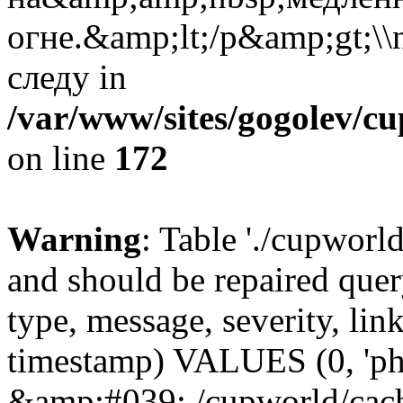
огне.&amp;lt;/p&amp;gt;
следу in
/var/www/sites/gogolev/cu
on line
172
Warning
: Table './cupworl
and should be repaired qu
type, message, severity, link
timestamp) VALUES (0, 'ph
&amp;#039;./cupworld/cach