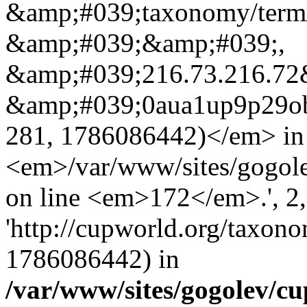
&amp;#039;taxonomy/term
&amp;#039;&amp;#039;,
&amp;#039;216.73.216.72&
&amp;#039;0aua1up9p29ob
281, 1786086442)</em> in
<em>/var/www/sites/gogole
on line <em>172</em>.', 2, 
'http://cupworld.org/taxonom
1786086442) in
/var/www/sites/gogolev/cu