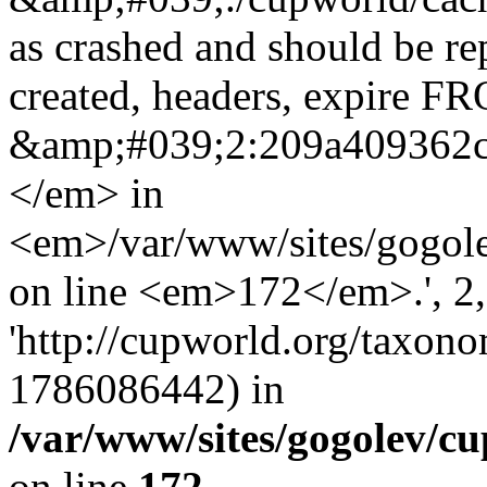
as crashed and should be r
created, headers, expire 
&amp;#039;2:209a409362
</em> in
<em>/var/www/sites/gogole
on line <em>172</em>.', 2, 
'http://cupworld.org/taxonom
1786086442) in
/var/www/sites/gogolev/cu
on line
172