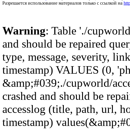
Разрешается использование материалов только с ссылкой на
htt
Warning
: Table './cupworl
and should be repaired qu
type, message, severity, link
timestamp) VALUES (0, 'ph
&amp;#039;./cupworld/acc
crashed and should be rep
accesslog (title, path, url, h
timestamp) values(&amp;