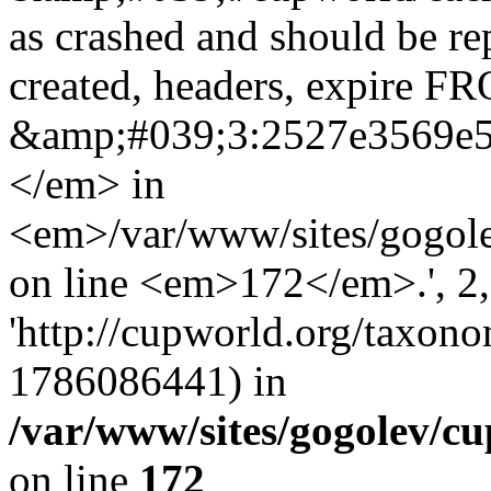
as crashed and should be r
created, headers, expire 
&amp;#039;3:2527e3569e5
</em> in
<em>/var/www/sites/gogole
on line <em>172</em>.', 2, 
'http://cupworld.org/taxonom
1786086441) in
/var/www/sites/gogolev/cu
on line
172