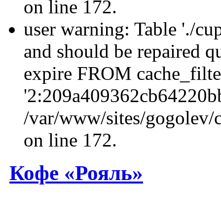
on line 172.
user warning: Table './cu
and should be repaired q
expire FROM cache_filt
'2:209a409362cb64220b
/var/www/sites/gogolev/c
on line 172.
Кофе «Рояль»