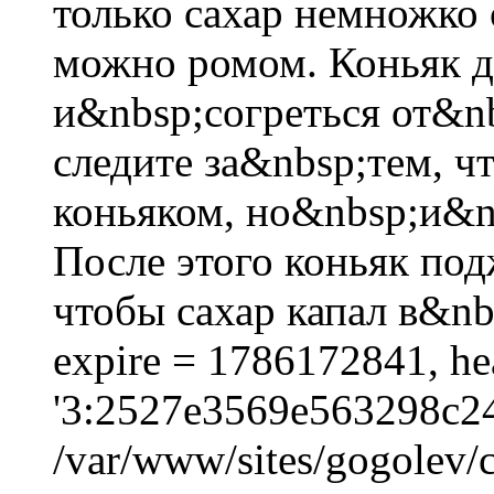
только сахар немножко с
можно ромом. Коньяк д
и&nbsp;согреться от&n
следите за&nbsp;тем, ч
коньяком, но&nbsp;и&n
После этого коньяк по
чтобы сахар капал в&nbs
expire = 1786172841, he
'3:2527e3569e563298c24
/var/www/sites/gogolev/c