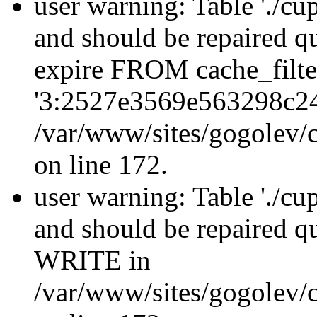
user warning: Table './cu
and should be repaired q
expire FROM cache_filt
'3:2527e3569e563298c24
/var/www/sites/gogolev/c
on line 172.
user warning: Table './cu
and should be repaired 
WRITE in
/var/www/sites/gogolev/c