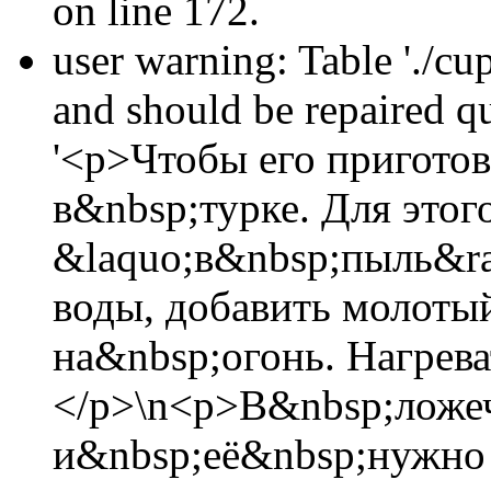
on line 172.
user warning: Table './cu
and should be repaired 
'<p>Чтобы его приготов
в&nbsp;турке. Для этог
&laquo;в&nbsp;пыль&ra
воды, добавить молоты
на&nbsp;огонь. Нагрев
</p>\n<p>В&nbsp;ложеч
и&nbsp;её&nbsp;нужно 