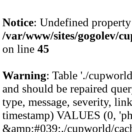
Notice
: Undefined property
/var/www/sites/gogolev/cu
on line
45
Warning
: Table './cupworl
and should be repaired qu
type, message, severity, link
timestamp) VALUES (0, 'ph
&amp;#039;./cupworld/cach