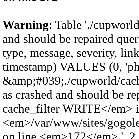
Warning
: Table './cupworl
and should be repaired qu
type, message, severity, link
timestamp) VALUES (0, 'ph
&amp;#039;./cupworld/cach
as crashed and should be 
cache_filter WRITE</em> 
<em>/var/www/sites/gogole
on line <em>172</em>.', 2, 