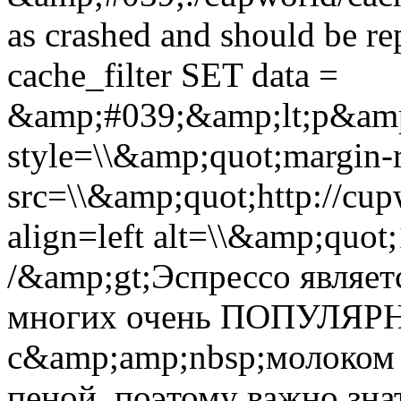
as crashed and should be 
cache_filter SET data =
&amp;#039;&amp;lt;p&amp
style=\\&amp;quot;margin-r
src=\\&amp;quot;http://cup
align=left alt=\\&amp;quot
/&amp;gt;Эспрессо являет
многих очень ПОПУЛЯРН
с&amp;amp;nbsp;молоком
пеной, поэтому важно зна