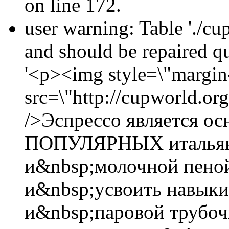
on line 172.
user warning: Table './cu
and should be repaired 
'<p><img style=\"margin-
src=\"http://cupworld.org
/>Эспрессо является ос
ПОПУЛЯРНЫХ итальянс
и&nbsp;молочной пеной
и&nbsp;усвоить навыки
и&nbsp;паровой трубоч