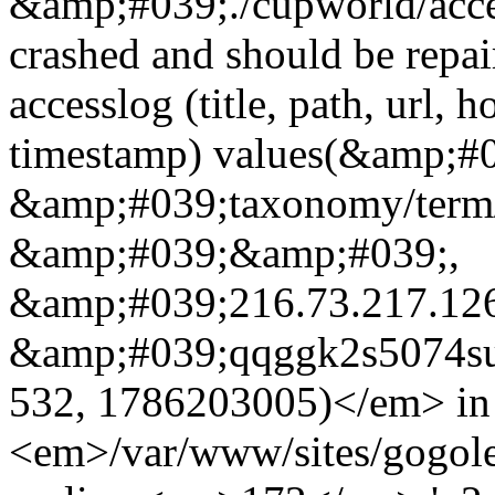
&amp;#039;./cupworld/acc
crashed and should be rep
accesslog (title, path, url, h
timestamp) values(&amp;#
&amp;#039;taxonomy/term
&amp;#039;&amp;#039;,
&amp;#039;216.73.217.12
&amp;#039;qqggk2s5074s
532, 1786203005)</em> in
<em>/var/www/sites/gogole