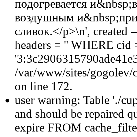
подогревается и&nbsp;в
воздушным и&nbsp;прид
сливок.</p>\n', created
headers = '' WHERE cid 
'3:3c2906315790ade41e3
/var/www/sites/gogolev/c
on line 172.
user warning: Table './cu
and should be repaired q
expire FROM cache_filt