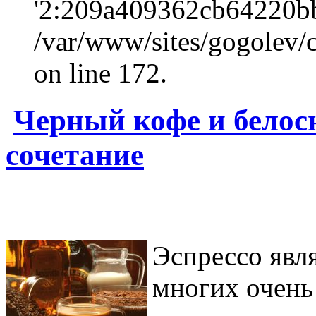
'2:209a409362cb64220b
/var/www/sites/gogolev/c
on line 172.
Черный кофе и белос
сочетание
Эспрессо явл
многих очен