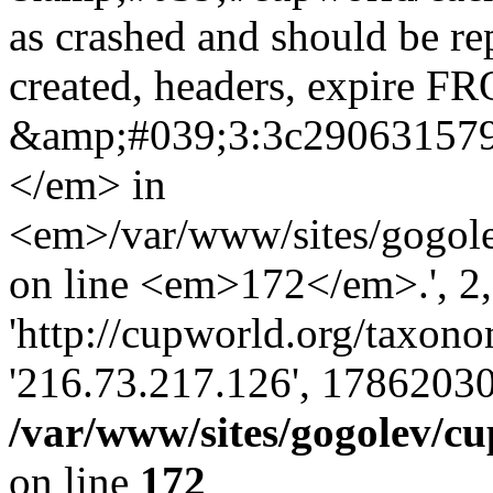
as crashed and should be r
created, headers, expire 
&amp;#039;3:3c29063157
</em> in
<em>/var/www/sites/gogole
on line <em>172</em>.', 2, 
'http://cupworld.org/taxonom
'216.73.217.126', 17862030
/var/www/sites/gogolev/cu
on line
172