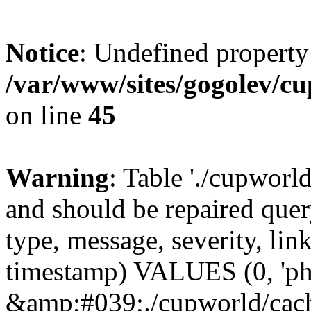
Notice
: Undefined property
/var/www/sites/gogolev/cu
on line
45
Warning
: Table './cupworl
and should be repaired qu
type, message, severity, link
timestamp) VALUES (0, 'ph
&amp;#039;./cupworld/cach