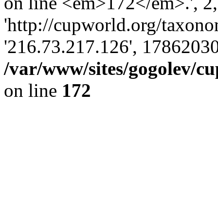
on line <em>172</em>.', 2, 
'http://cupworld.org/taxonom
'216.73.217.126', 17862030
/var/www/sites/gogolev/cu
on line
172