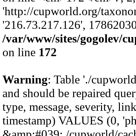
'http://cupworld.org/taxonom
'216.73.217.126', 17862030
/var/www/sites/gogolev/cu
on line
172
Warning
: Table './cupworl
and should be repaired qu
type, message, severity, link
timestamp) VALUES (0, 'ph
&amp;#039;./cupworld/cach