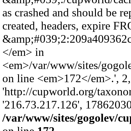
as crashed and should be r
created, headers, expire 
&amp;#039;2:209a409362
</em> in
<em>/var/www/sites/gogole
on line <em>172</em>.', 2, 
'http://cupworld.org/taxonom
'216.73.217.126', 17862030
/var/www/sites/gogolev/cu
on line
172