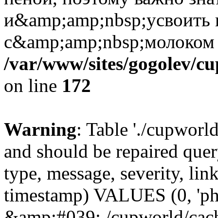
и&amp;amp;nbsp;усвоить 
с&amp;amp;nbsp;молоком
/var/www/sites/gogolev/cu
on line
172
Warning
: Table './cupworl
and should be repaired qu
type, message, severity, link
timestamp) VALUES (0, 'ph
&amp;#039;./cupworld/cach