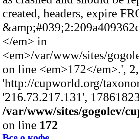
created, headers, expire 
&amp;#039;2:209a409362
</em> in
<em>/var/www/sites/gogole
on line <em>172</em>.', 2, 
'http://cupworld.org/taxonom
'216.73.217.131', 17861823
/var/www/sites/gogolev/cu
on line
172
Все о кофе