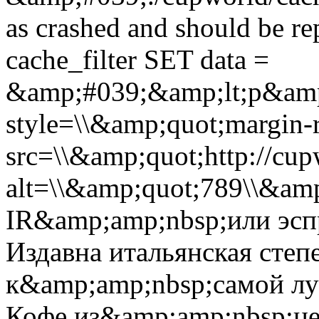
as crashed and should be 
cache_filter SET data =
&amp;#039;&amp;lt;p&amp
style=\\&amp;quot;margin-r
src=\\&amp;quot;http://cup
alt=\\&amp;quot;789\\&am
IR&amp;amp;nbsp;или эсп
Издавна итальянская степ
к&amp;amp;nbsp;самой л
Кофе из&amp;amp;nbsp;це