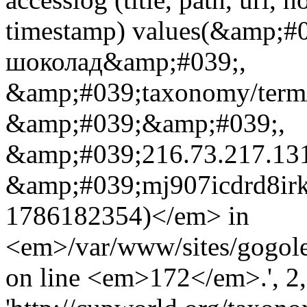
timestamp) values(&amp;#
шоколад&amp;#039;,
&amp;#039;taxonomy/term
&amp;#039;&amp;#039;,
&amp;#039;216.73.217.13
&amp;#039;mj907icdrd8ir
1786182354)</em> in
<em>/var/www/sites/gogole
on line <em>172</em>.', 2, 