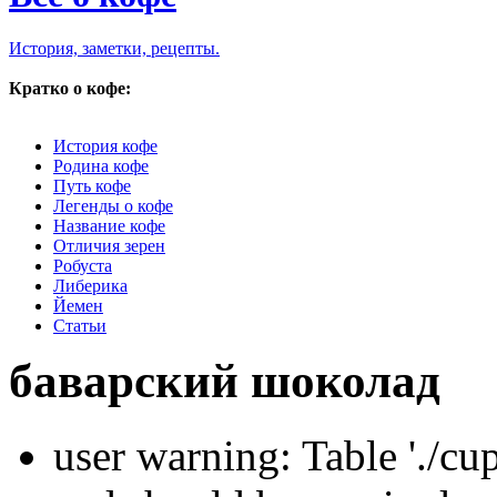
История, заметки, рецепты.
Кратко о кофе:
История кофе
Родина кофе
Путь кофе
Легенды о кофе
Название кофе
Отличия зерен
Робуста
Либерика
Йемен
Статьи
баварский шоколад
user warning: Table './cu