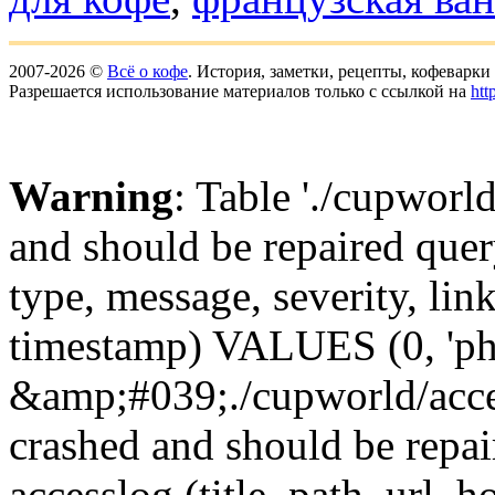
2007-2026 ©
Всё о кофе
. История, заметки, рецепты, кофеварк
Разрешается использование материалов только с ссылкой на
htt
Warning
: Table './cupworl
and should be repaired qu
type, message, severity, link
timestamp) VALUES (0, 'ph
&amp;#039;./cupworld/acc
crashed and should be rep
accesslog (title, path, url, h