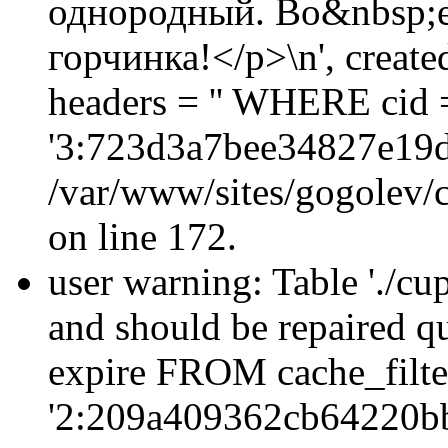
однородный. Во&nbsp;ег
горчинка!</p>\n', creat
headers = '' WHERE cid 
'3:723d3a7bee34827e19d
/var/www/sites/gogolev/c
on line 172.
user warning: Table './cu
and should be repaired q
expire FROM cache_filt
'2:209a409362cb64220b