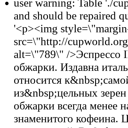
user warning: Table './cu
and should be repaired 
'<p><img style=\"margin-
src=\"http://cupworld.or
alt=\"789\" />Эспрессо
обжарки. Издавна итал
относится к&nbsp;само
из&nbsp;цельных зерен
обжарки всегда менее 
знаменитого кофеина. Ц