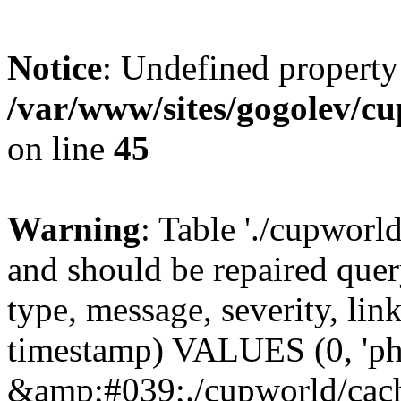
Notice
: Undefined property
/var/www/sites/gogolev/cu
on line
45
Warning
: Table './cupworl
and should be repaired qu
type, message, severity, link
timestamp) VALUES (0, 'ph
&amp;#039;./cupworld/cach