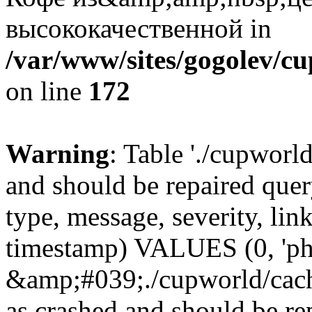
высококачественной in
/var/www/sites/gogolev/cu
on line
172
Warning
: Table './cupworl
and should be repaired qu
type, message, severity, link
timestamp) VALUES (0, 'ph
&amp;#039;./cupworld/cach
as crashed and should be r