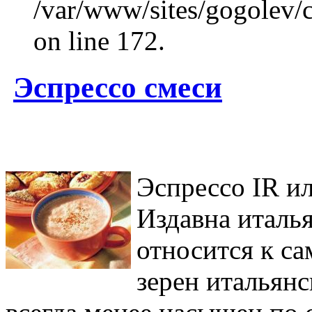
/var/www/sites/gogolev/c
on line 172.
Эспрессо смеси
Эспрессо IR и
Издавна италь
относится к с
зерен итальян