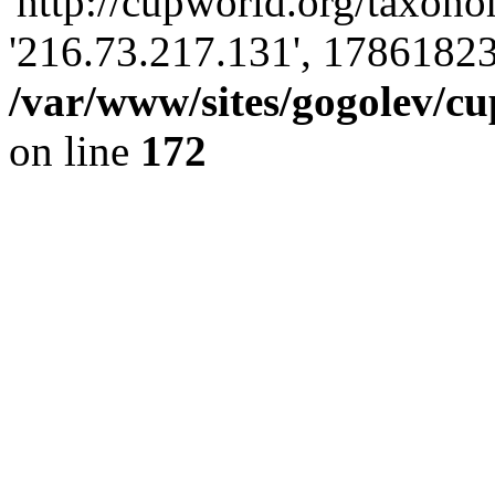
'http://cupworld.org/taxonom
'216.73.217.131', 17861823
/var/www/sites/gogolev/cu
on line
172