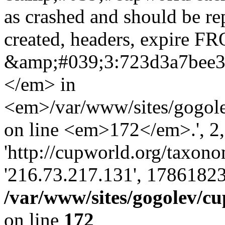
as crashed and should be r
created, headers, expire 
&amp;#039;3:723d3a7bee
</em> in
<em>/var/www/sites/gogole
on line <em>172</em>.', 2, 
'http://cupworld.org/taxonom
'216.73.217.131', 17861823
/var/www/sites/gogolev/cu
on line
172