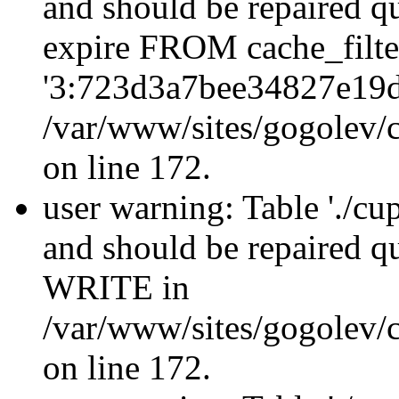
and should be repaired q
expire FROM cache_filt
'3:723d3a7bee34827e19d
/var/www/sites/gogolev/c
on line 172.
user warning: Table './cu
and should be repaired 
WRITE in
/var/www/sites/gogolev/c
on line 172.