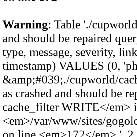
Warning
: Table './cupworl
and should be repaired qu
type, message, severity, link
timestamp) VALUES (0, 'ph
&amp;#039;./cupworld/cach
as crashed and should be 
cache_filter WRITE</em> 
<em>/var/www/sites/gogole
on line <em>172</em>.', 2, 