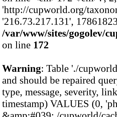
'http://cupworld.org/taxonom
'216.73.217.131', 17861823
/var/www/sites/gogolev/cu
on line
172
Warning
: Table './cupworl
and should be repaired qu
type, message, severity, link
timestamp) VALUES (0, 'ph
&amp;#039;./cupworld/cach