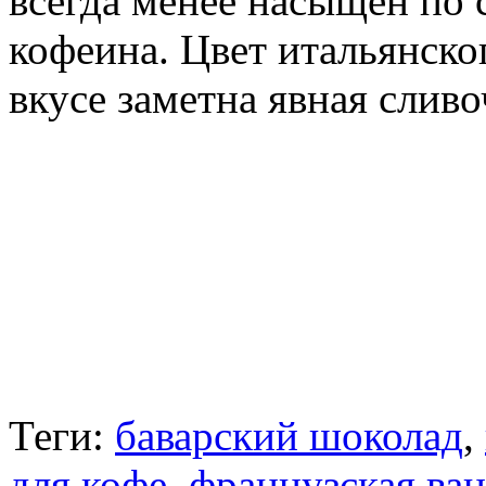
всегда менее насыщен по
кофеина. Цвет итальянско
вкусе заметна явная сливо
Теги:
баварский шоколад
,
для кофе
,
французская ва