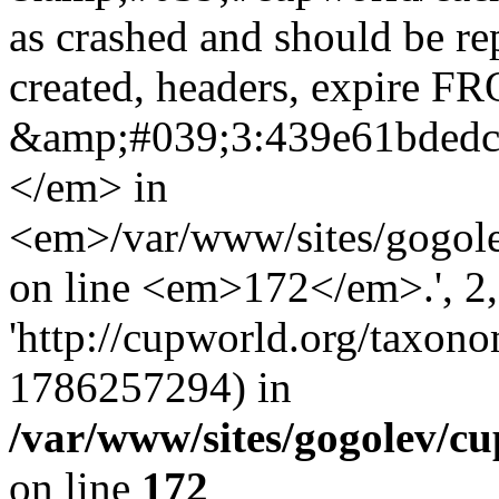
as crashed and should be r
created, headers, expire 
&amp;#039;3:439e61bded
</em> in
<em>/var/www/sites/gogole
on line <em>172</em>.', 2, 
'http://cupworld.org/taxonom
1786257294) in
/var/www/sites/gogolev/cu
on line
172