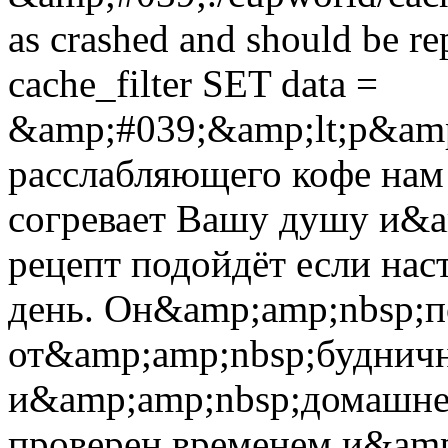
as crashed and should be 
cache_filter SET data =
&amp;#039;&amp;lt;p&amp
расслабляющего кофе нам 
согревает Вашу душу и&a
рецепт подойдёт если нас
день. Он&amp;amp;nbsp;п
от&amp;amp;nbsp;буднич
и&amp;amp;nbsp;домашней
проверен временем и&am