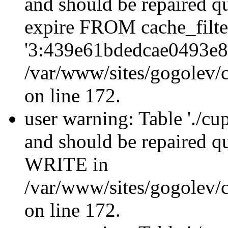
and should be repaired q
expire FROM cache_filt
'3:439e61bdedcae0493e8
/var/www/sites/gogolev/c
on line 172.
user warning: Table './cu
and should be repaired 
WRITE in
/var/www/sites/gogolev/c
on line 172.