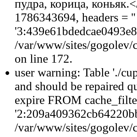
пудра, корица, коньяк.</
1786343694, headers = 
'3:439e61bdedcae0493e8
/var/www/sites/gogolev/c
on line 172.
user warning: Table './cu
and should be repaired q
expire FROM cache_filt
'2:209a409362cb64220b
/var/www/sites/gogolev/c