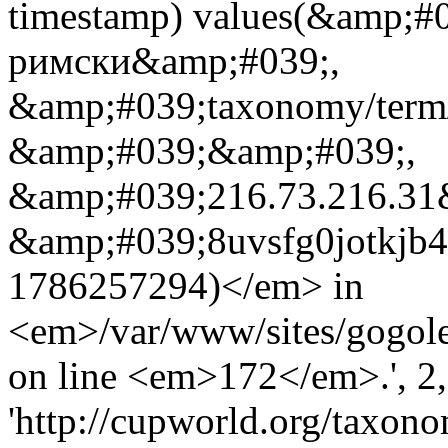
timestamp) values(&amp;#
римски&amp;#039;,
&amp;#039;taxonomy/term
&amp;#039;&amp;#039;,
&amp;#039;216.73.216.31&
&amp;#039;8uvsfg0jotkjb
1786257294)</em> in
<em>/var/www/sites/gogole
on line <em>172</em>.', 2, 
'http://cupworld.org/taxonom