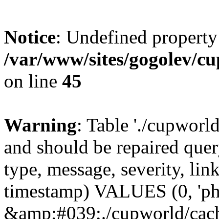
Notice
: Undefined property
/var/www/sites/gogolev/cu
on line
45
Warning
: Table './cupworl
and should be repaired qu
type, message, severity, link
timestamp) VALUES (0, 'ph
&amp;#039;./cupworld/cach