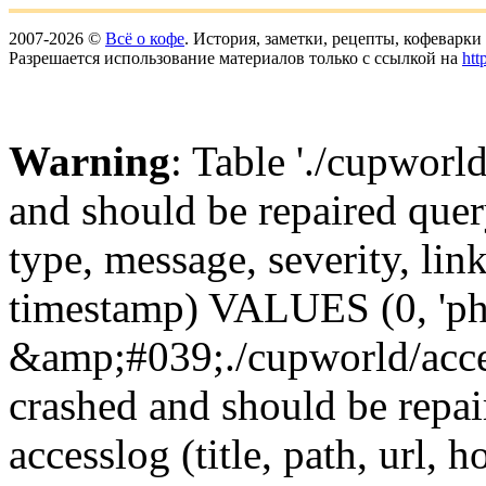
2007-2026 ©
Всё о кофе
. История, заметки, рецепты, кофеварк
Разрешается использование материалов только с ссылкой на
htt
Warning
: Table './cupworl
and should be repaired qu
type, message, severity, link
timestamp) VALUES (0, 'ph
&amp;#039;./cupworld/acc
crashed and should be rep
accesslog (title, path, url, h