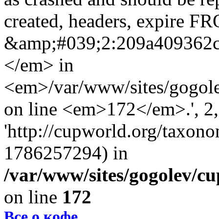
created, headers, expire 
&amp;#039;2:209a409362
</em> in
<em>/var/www/sites/gogole
on line <em>172</em>.', 2, 
'http://cupworld.org/taxonom
1786257294) in
/var/www/sites/gogolev/cu
on line
172
Все о кофе