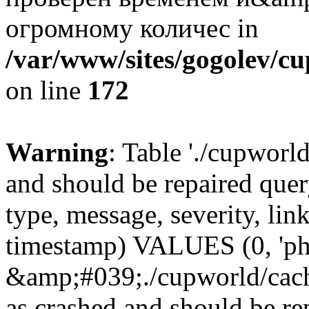
огромному количес in
/var/www/sites/gogolev/cu
on line
172
Warning
: Table './cupworl
and should be repaired qu
type, message, severity, link
timestamp) VALUES (0, 'ph
&amp;#039;./cupworld/cach
as crashed and should be r