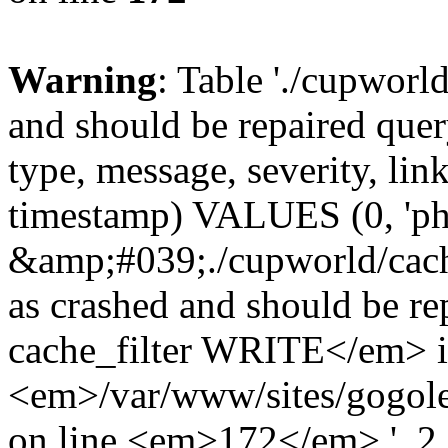
Warning
: Table './cupworl
and should be repaired qu
type, message, severity, link
timestamp) VALUES (0, 'ph
&amp;#039;./cupworld/cach
as crashed and should be 
cache_filter WRITE</em> 
<em>/var/www/sites/gogole
on line <em>172</em>.', 2, 