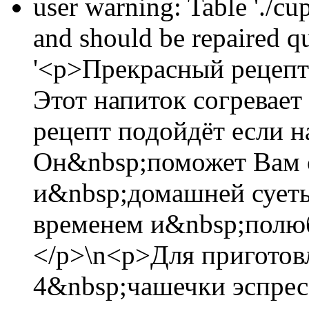
user warning: Table './cu
and should be repaired 
'<p>Прекрасный рецепт
Этот напиток согревает
рецепт подойдёт если н
Он&nbsp;поможет Вам 
и&nbsp;домашней суеты
временем и&nbsp;полюб
</p>\n<p>Для приготов
4&nbsp;чашечки эспресс