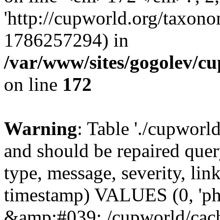
'http://cupworld.org/taxonom
1786257294) in
/var/www/sites/gogolev/cu
on line
172
Warning
: Table './cupworl
and should be repaired qu
type, message, severity, link
timestamp) VALUES (0, 'ph
&amp;#039;./cupworld/cach