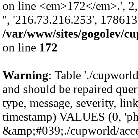
on line <em>172</em>.', 2, '
'', '216.73.216.253', 17861
/var/www/sites/gogolev/cu
on line
172
Warning
: Table './cupworl
and should be repaired qu
type, message, severity, link
timestamp) VALUES (0, 'ph
&amp;#039;./cupworld/acc