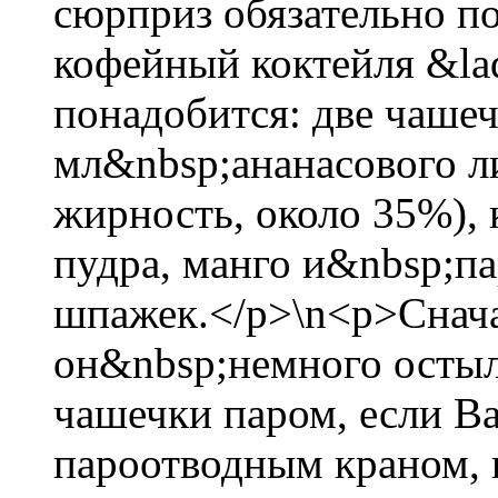
сюрприз обязательно п
кофейный коктейля &la
понадобится: две чашеч
мл&nbsp;ананасового ли
жирность, около 35%), 
пудра, манго и&nbsp;п
шпажек.</p>\n<p>Снача
он&nbsp;немного остыл
чашечки паром, если В
пароотводным краном, 