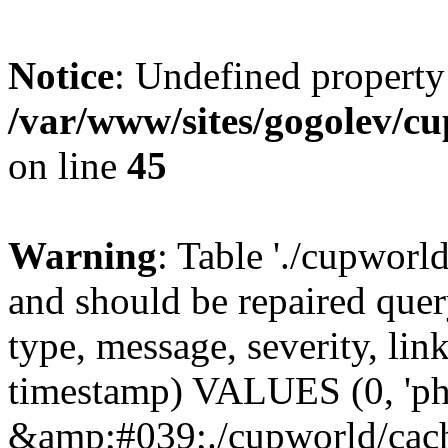
Notice
: Undefined property
/var/www/sites/gogolev/cu
on line
45
Warning
: Table './cupworl
and should be repaired qu
type, message, severity, link
timestamp) VALUES (0, 'ph
&amp;#039;./cupworld/cach