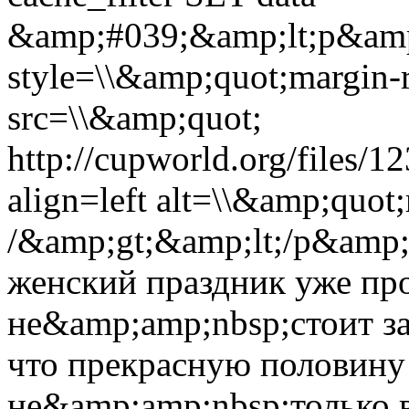
&amp;#039;&amp;lt;p&amp
style=\\&amp;quot;margin-r
src=\\&amp;quot;
http://cupworld.org/files/
align=left alt=\\&amp;quo
/&amp;gt;&amp;lt;/p&amp;
женский праздник уже пр
не&amp;amp;nbsp;стоит з
что прекрасную половину 
не&amp;amp;nbsp;только 