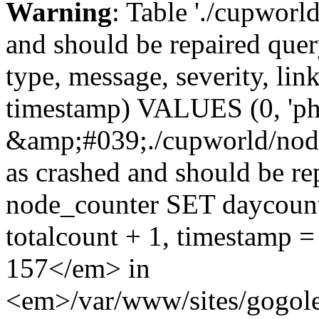
Warning
: Table './cupworl
and should be repaired qu
type, message, severity, link
timestamp) VALUES (0, 'ph
&amp;#039;./cupworld/nod
as crashed and should be 
node_counter SET daycount 
totalcount + 1, timestam
157</em> in
<em>/var/www/sites/gogole