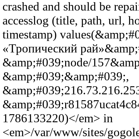
crashed and should be rep
accesslog (title, path, url, h
timestamp) values(&amp;#
«Тропический рай»&amp;
&amp;#039;node/157&amp
&amp;#039;&amp;#039;,
&amp;#039;216.73.216.25
&amp;#039;r81587ucat4c8
1786133220)</em> in
<em>/var/www/sites/gogole