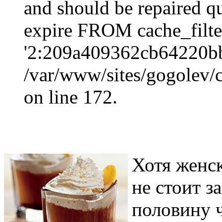
and should be repaired q
expire FROM cache_filt
'2:209a409362cb64220b
/var/www/sites/gogolev/c
on line 172.
Хотя женс
не стоит з
половину ч