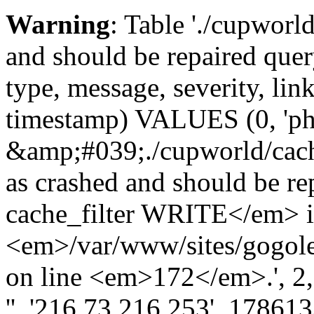
Warning
: Table './cupworl
and should be repaired qu
type, message, severity, link
timestamp) VALUES (0, 'ph
&amp;#039;./cupworld/cach
as crashed and should be 
cache_filter WRITE</em> 
<em>/var/www/sites/gogole
on line <em>172</em>.', 2, '
'', '216.73.216.253', 17861