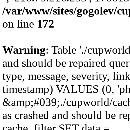
/var/www/sites/gogolev/cu
on line
172
Warning
: Table './cupworl
and should be repaired qu
type, message, severity, link
timestamp) VALUES (0, 'ph
&amp;#039;./cupworld/cach
as crashed and should be 
cache_filter SET data =