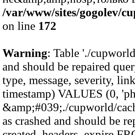
/var/www/sites/gogolev/cu
on line
172
Warning
: Table './cupworl
and should be repaired qu
type, message, severity, link
timestamp) VALUES (0, 'ph
&amp;#039;./cupworld/cach
as crashed and should be r
created, headers, expire 