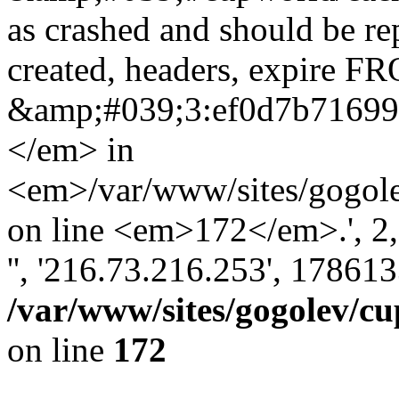
as crashed and should be r
created, headers, expire 
&amp;#039;3:ef0d7b7169
</em> in
<em>/var/www/sites/gogole
on line <em>172</em>.', 2, '
'', '216.73.216.253', 17861
/var/www/sites/gogolev/cu
on line
172