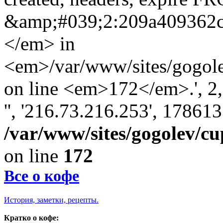
&amp;#039;2:209a409362
</em> in
<em>/var/www/sites/gogole
on line <em>172</em>.', 2, '
'', '216.73.216.253', 17861
/var/www/sites/gogolev/cu
on line
172
Все о кофе
История, заметки, рецепты.
Кратко о кофе: