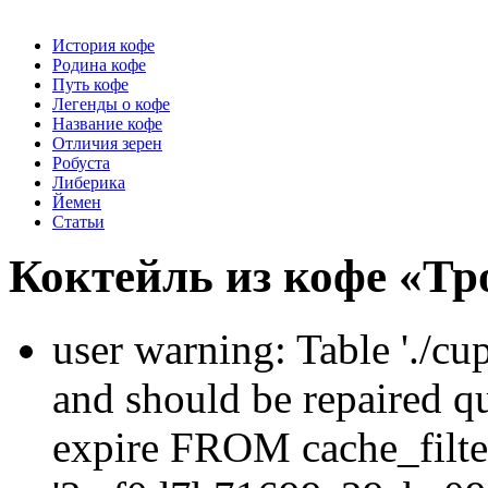
История кофе
Родина кофе
Путь кофе
Легенды о кофе
Название кофе
Отличия зерен
Робуста
Либерика
Йемен
Статьи
Коктейль из кофе «Тр
user warning: Table './cu
and should be repaired q
expire FROM cache_filt