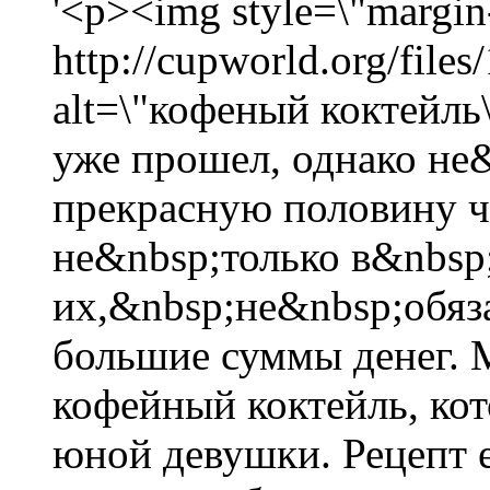
'<p><img style=\"margin-
http://cupworld.org/file
alt=\"кофеный коктейль
уже прошел, однако не&
прекрасную половину че
не&nbsp;только в&nbsp
их,&nbsp;не&nbsp;обяза
большие суммы денег.
кофейный коктейль, ко
юной девушки. Рецепт е