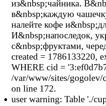
из&nbsp;чайника. В&nbs
в&nbsp;каждую чашечку
налейте кофе и&nbsp;д
И&nbsp;напоследок, ук
с&nbsp;фруктами, черед
created = 1786133220, ex
WHERE cid = '3:ef0d7b
/var/www/sites/gogolev/c
on line 172.
user warning: Table './cu