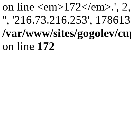
on line <em>172</em>.', 2, '
'', '216.73.216.253', 17861
/var/www/sites/gogolev/cu
on line
172