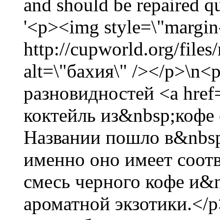
and should be repaired 
'<p><img style=\"margin-
http://cupworld.org/files
alt=\"бахия\" /></p>\
разновидностей <a href=
коктейль из&nbsp;кофе
Названии пошло в&nbsp;
именно оно имеет соот
смесь черного кофе и&
ароматной экзотики.</