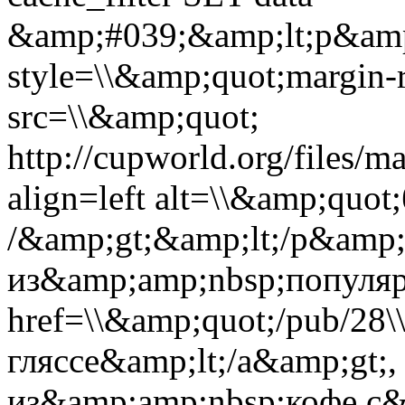
&amp;#039;&amp;lt;p&amp
style=\\&amp;quot;margin-r
src=\\&amp;quot;
http://cupworld.org/files/
align=left alt=\\&amp;quot
/&amp;gt;&amp;lt;/p&amp;
из&amp;amp;nbsp;популяр
href=\\&amp;quot;/pub/28
гляссе&amp;lt;/a&amp;gt;,
из&amp;amp;nbsp;кофе с