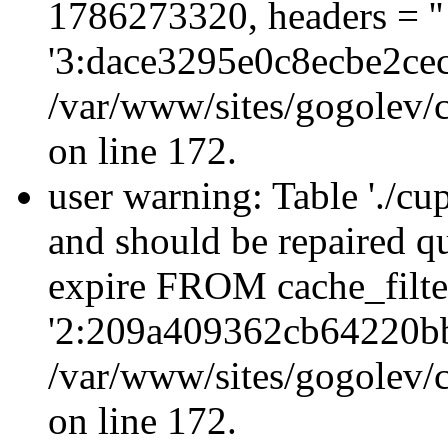
1786273320, headers = 
'3:dace3295e0c8ecbe2ce
/var/www/sites/gogolev/c
on line 172.
user warning: Table './cu
and should be repaired q
expire FROM cache_filt
'2:209a409362cb64220b
/var/www/sites/gogolev/c
on line 172.