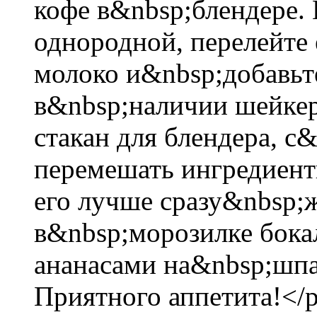
кофе в&nbsp;блендере. 
однородной, перелейте
молоко и&nbsp;добавьте
в&nbsp;наличии шейкер
стакан для блендера, 
перемешать ингредиенты
его лучше сразу&nbsp;
в&nbsp;морозилке бока
ананасами на&nbsp;шпаж
Приятного аппетита!</p>