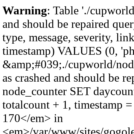
Warning
: Table './cupworl
and should be repaired qu
type, message, severity, link
timestamp) VALUES (0, 'ph
&amp;#039;./cupworld/nod
as crashed and should be 
node_counter SET daycount 
totalcount + 1, timestam
170</em> in
<em>/var/www/sites/gogole