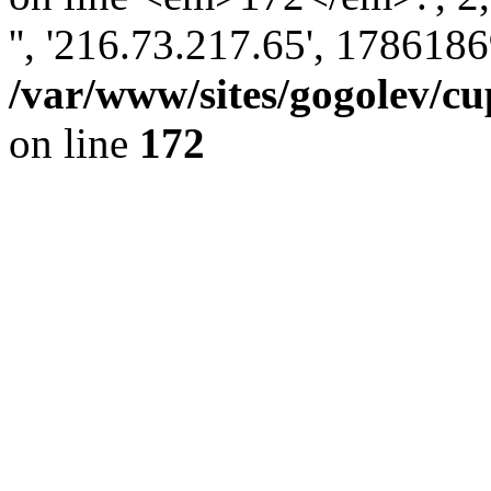
'', '216.73.217.65', 178618
/var/www/sites/gogolev/cu
on line
172