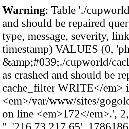
Warning
: Table './cupworl
and should be repaired qu
type, message, severity, link
timestamp) VALUES (0, 'ph
&amp;#039;./cupworld/cach
as crashed and should be 
cache_filter WRITE</em> 
<em>/var/www/sites/gogole
on line <em>172</em>.', 2, '
'', '216.73.217.65', 178618