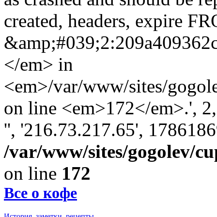
created, headers, expire 
&amp;#039;2:209a409362
</em> in
<em>/var/www/sites/gogole
on line <em>172</em>.', 2, '
'', '216.73.217.65', 178618
/var/www/sites/gogolev/cu
on line
172
Все о кофе
История, заметки, рецепты.