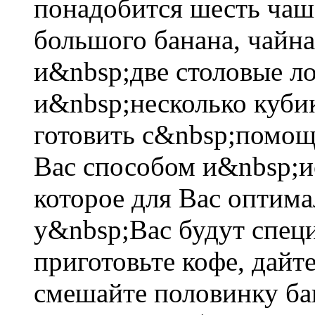
понадобится шесть чаше
большого банана, чайна
и&nbsp;две столовые ло
и&nbsp;несколько кубик
готовить с&nbsp;помо
Вас способом и&nbsp;ис
которое для Вас оптим
у&nbsp;Вас будут спец
приготовьте кофе, дайт
смешайте половинку ба