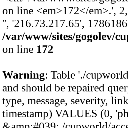
on line <em>172</em>.', 2, '
'', '216.73.217.65', 178618
/var/www/sites/gogolev/cu
on line
172
Warning
: Table './cupworl
and should be repaired qu
type, message, severity, link
timestamp) VALUES (0, 'ph
&amp;#039;./cupworld/acc