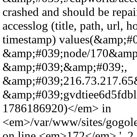
crashed and should be rep
accesslog (title, path, url, h
timestamp) values(&amp;#
&amp;#039;node/170&amp
&amp;#039;&amp;#039;,
&amp;#039;216.73.217.65&
&amp;#039;gvdtiee6d5fdbl
1786186920)</em> in
<em>/var/www/sites/gogole
on line <em>172</em>.', 2, '