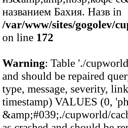
названием Бахия. Назв in
/var/www/sites/gogolev/cu
on line
172
Warning
: Table './cupworl
and should be repaired qu
type, message, severity, link
timestamp) VALUES (0, 'ph
&amp;#039;./cupworld/cach
as crashed and should be r