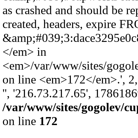
as crashed and should be r
created, headers, expire 
&amp;#039;3:dace3295e0c
</em> in
<em>/var/www/sites/gogole
on line <em>172</em>.', 2, '
'', '216.73.217.65', 178618
/var/www/sites/gogolev/cu
on line
172