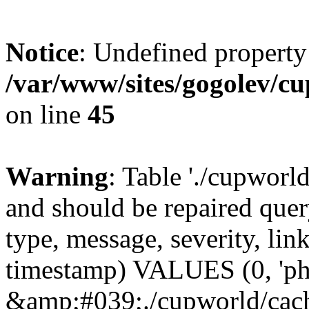
Notice
: Undefined property
/var/www/sites/gogolev/cu
on line
45
Warning
: Table './cupworl
and should be repaired qu
type, message, severity, link
timestamp) VALUES (0, 'ph
&amp;#039;./cupworld/cach