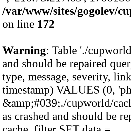
/var/www/sites/gogolev/cu
on line
172
Warning
: Table './cupworl
and should be repaired qu
type, message, severity, link
timestamp) VALUES (0, 'ph
&amp;#039;./cupworld/cach
as crashed and should be 
cache_filter SET data =