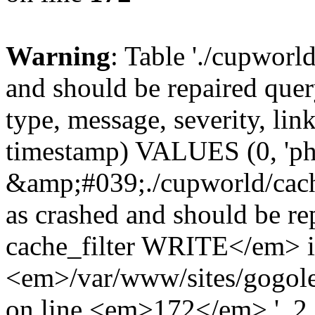
Warning
: Table './cupworl
and should be repaired qu
type, message, severity, link
timestamp) VALUES (0, 'ph
&amp;#039;./cupworld/cach
as crashed and should be 
cache_filter WRITE</em> 
<em>/var/www/sites/gogole
on line <em>172</em>.', 2, 