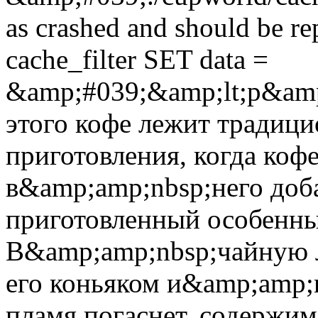
as crashed and should be 
cache_filter SET data =
&amp;#039;&amp;lt;p&am
этого кофе лежит традици
приготовления, когда коф
в&amp;amp;nbsp;него доб
приготовленный особенн
В&amp;amp;nbsp;чайную л
его коньяком и&amp;amp;n
пламя погаснет, содержим