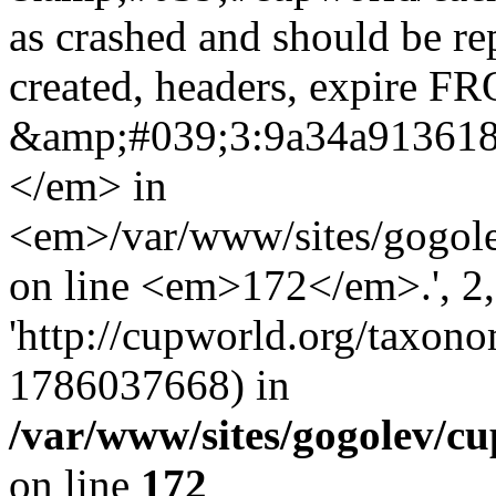
as crashed and should be r
created, headers, expire 
&amp;#039;3:9a34a91361
</em> in
<em>/var/www/sites/gogole
on line <em>172</em>.', 2, 
'http://cupworld.org/taxonom
1786037668) in
/var/www/sites/gogolev/cu
on line
172