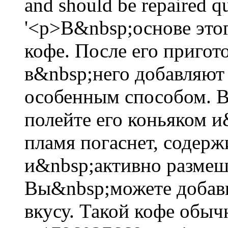
and should be repaired 
'<p>В&nbsp;основе это
кофе. После его пригот
в&nbsp;него добавляют
особенным способом. В
полейте его коньяком и
пламя погаснет, содер
и&nbsp;активно размеш
Вы&nbsp;можете добав
вкусу. Такой кофе обычн