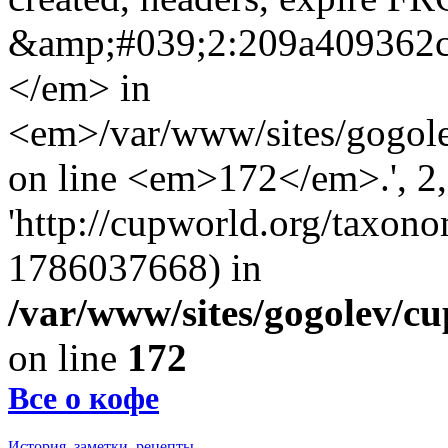
&amp;#039;2:209a409362
</em> in
<em>/var/www/sites/gogole
on line <em>172</em>.', 2, 
'http://cupworld.org/taxonom
1786037668) in
/var/www/sites/gogolev/cu
on line
172
Все о кофе
История, заметки, рецепты.