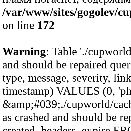
/var/www/sites/gogolev/cu
on line
172
Warning
: Table './cupworl
and should be repaired qu
type, message, severity, link
timestamp) VALUES (0, 'ph
&amp;#039;./cupworld/cach
as crashed and should be r
created, headers, expire 