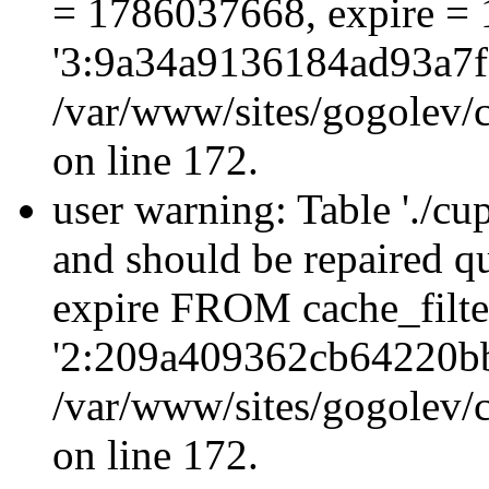
= 1786037668, expire = 
'3:9a34a9136184ad93a7f
/var/www/sites/gogolev/c
on line 172.
user warning: Table './cu
and should be repaired q
expire FROM cache_filt
'2:209a409362cb64220b
/var/www/sites/gogolev/c
on line 172.