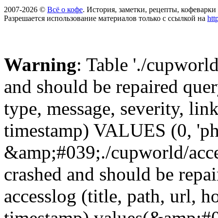
2007-2026 ©
Всё о кофе
. История, заметки, рецепты, кофеварк
Разрешается использование материалов только с ссылкой на
htt
Warning
: Table './cupworl
and should be repaired qu
type, message, severity, link
timestamp) VALUES (0, 'ph
&amp;#039;./cupworld/acc
crashed and should be rep
accesslog (title, path, url, h
timestamp) values(&amp;