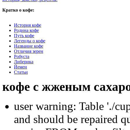
Кратко о кофе:
История кофе
Родина кофе
Путь кофе
Легенды о кофе
Название кофе
Отличия зерен
Робуста
Либерика
Йемен
Статьи
кофе с жженым сахар
user warning: Table './cu
and should be repaired q