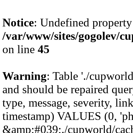
Notice
: Undefined property
/var/www/sites/gogolev/cu
on line
45
Warning
: Table './cupworl
and should be repaired qu
type, message, severity, link
timestamp) VALUES (0, 'ph
&amp;#039;./cupworld/cach