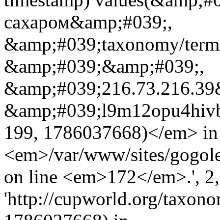
сахаром&amp;#039;,
&amp;#039;taxonomy/term
&amp;#039;&amp;#039;,
&amp;#039;216.73.216.39&
&amp;#039;l9m12opu4hivb
199, 1786037668)</em> in
<em>/var/www/sites/gogole
on line <em>172</em>.', 2, 
'http://cupworld.org/taxonom