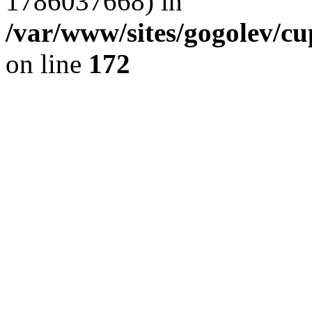
1786037668) in
/var/www/sites/gogolev/cu
on line
172