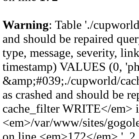
Warning
: Table './cupworl
and should be repaired qu
type, message, severity, link
timestamp) VALUES (0, 'ph
&amp;#039;./cupworld/cach
as crashed and should be 
cache_filter WRITE</em> 
<em>/var/www/sites/gogole
on line <em>172</em>.', 2, 