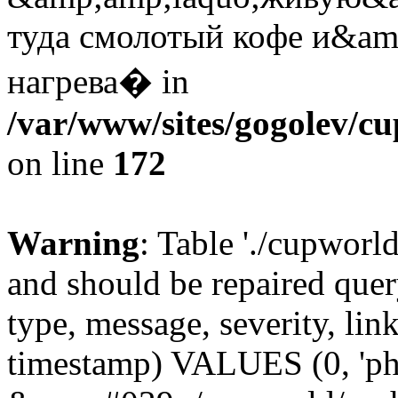
туда смолотый кофе и&am
нагрева� in
/var/www/sites/gogolev/cu
on line
172
Warning
: Table './cupworl
and should be repaired qu
type, message, severity, link
timestamp) VALUES (0, 'ph