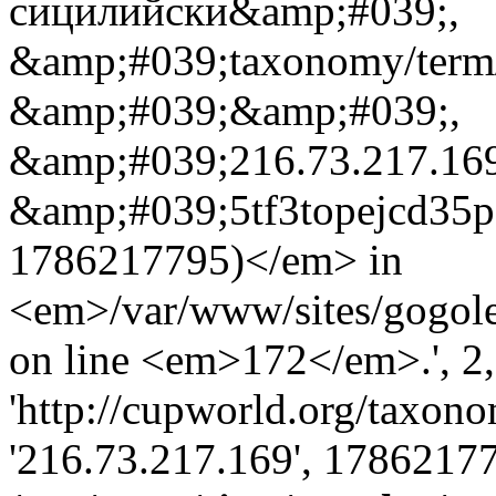
сицилийски&amp;#039;,
&amp;#039;taxonomy/term
&amp;#039;&amp;#039;,
&amp;#039;216.73.217.16
&amp;#039;5tf3topejcd35p
1786217795)</em> in
<em>/var/www/sites/gogole
on line <em>172</em>.', 2, 
'http://cupworld.org/taxonom
'216.73.217.169', 17862177