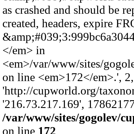
as crashed and should be r
created, headers, expire 
&amp;#039;3:999bc6a304
</em> in
<em>/var/www/sites/gogole
on line <em>172</em>.', 2, 
'http://cupworld.org/taxonom
'216.73.217.169', 17862177
/var/www/sites/gogolev/cu
on line
172