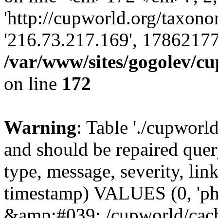
'http://cupworld.org/taxonom
'216.73.217.169', 17862177
/var/www/sites/gogolev/cu
on line
172
Warning
: Table './cupworl
and should be repaired qu
type, message, severity, link
timestamp) VALUES (0, 'ph
&amp;#039;./cupworld/cach