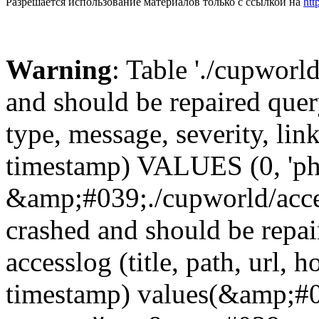
Разрешается использование материалов только с ссылкой на
htt
Warning
: Table './cupworl
and should be repaired qu
type, message, severity, link
timestamp) VALUES (0, 'ph
&amp;#039;./cupworld/acc
crashed and should be rep
accesslog (title, path, url, h
timestamp) values(&amp;#0