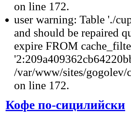
on line 172.
user warning: Table './cu
and should be repaired q
expire FROM cache_filt
'2:209a409362cb64220b
/var/www/sites/gogolev/c
on line 172.
Кофе по-сицилийски