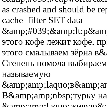
as crashed and should be 
cache_filter SET data =
&amp;#039;&amp;lt;p&am
этого кофе лежит кофе, п
этого смалываем зёрна в
Степень помола выбираем
называемую
&amp;amp;laquo;в&amp;am
В&amp;amp;nbsp;турку на
&amp;amp;laquo;живую&am