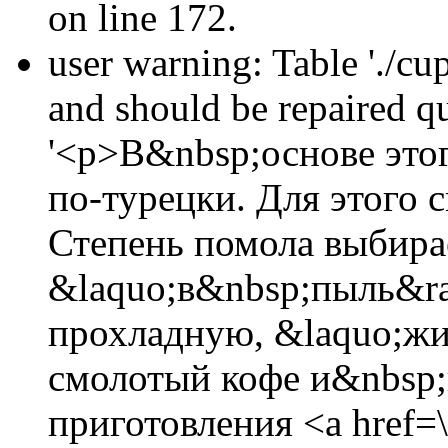
on line 172.
user warning: Table './cu
and should be repaired 
'<p>В&nbsp;основе это
по-турецки. Для этого 
Степень помола выбира
&laquo;в&nbsp;пыль&ra
прохладную, &laquo;жи
смолотый кофе и&nbsp;
приготовления <a href=\