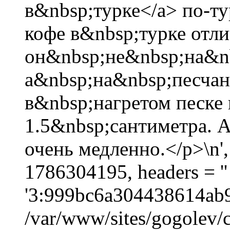
в&nbsp;турке</a> по-т
кофе в&nbsp;турке отли
он&nbsp;не&nbsp;на&n
а&nbsp;на&nbsp;песчан
в&nbsp;нагретом песке
1.5&nbsp;сантиметра. 
очень медленно.</p>\n',
1786304195, headers = 
'3:999bc6a304438614ab9
/var/www/sites/gogolev/c