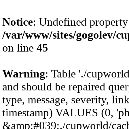
Notice
: Undefined property
/var/www/sites/gogolev/cu
on line
45
Warning
: Table './cupworl
and should be repaired qu
type, message, severity, link
timestamp) VALUES (0, 'ph
&amp;#039;./cupworld/cach