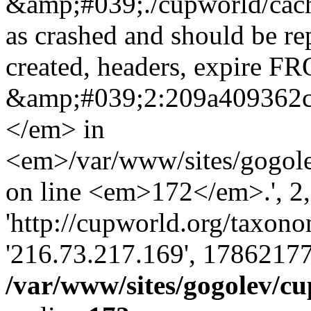
&amp;#039;./cupworld/cach
as crashed and should be r
created, headers, expire 
&amp;#039;2:209a409362
</em> in
<em>/var/www/sites/gogole
on line <em>172</em>.', 2, 
'http://cupworld.org/taxonom
'216.73.217.169', 17862177
/var/www/sites/gogolev/cu