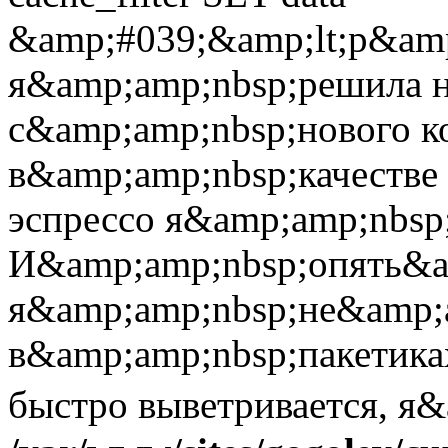
&amp;#039;&amp;lt;p&am
я&amp;amp;nbsp;решила н
с&amp;amp;nbsp;нового к
в&amp;amp;nbsp;качестве
эспрессо я&amp;amp;nbsp;
И&amp;amp;nbsp;опять&a
я&amp;amp;nbsp;не&amp;a
в&amp;amp;nbsp;пакетиках
быстро выветривается, я&