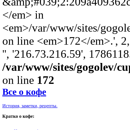
&amp;#039;2:209a409362
</em> in
<em>/var/www/sites/gogole
on line <em>172</em>.', 2, '
'', '216.73.216.59', 178611
/var/www/sites/gogolev/cu
on line
172
Все о кофе
История, заметки, рецепты.
Кратко о кофе: