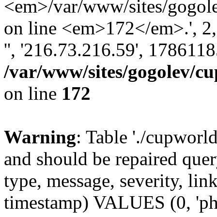
<em>/var/www/sites/gogole
on line <em>172</em>.', 2, '
'', '216.73.216.59', 178611
/var/www/sites/gogolev/cu
on line
172
Warning
: Table './cupworl
and should be repaired qu
type, message, severity, link
timestamp) VALUES (0, 'ph