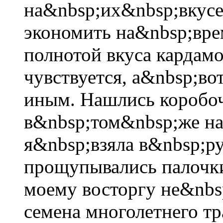
на&nbsp;их&nbsp;вкусе
экономить на&nbsp;вре
полнотой вкуса кардамо
чувствуется, а&nbsp;во
иным. Нашлись коробоч
в&nbsp;том&nbsp;же на
я&nbsp;взяла в&nbsp;ру
прощупывались палочки
моему восторгу не&nbs
семена многолетнего тр