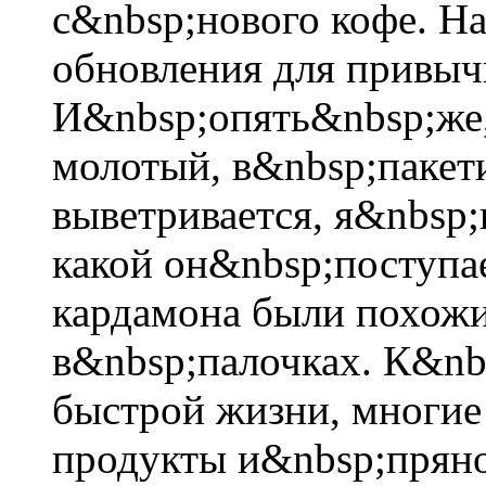
с&nbsp;нового кофе. На
обновления для привыч
И&nbsp;опять&nbsp;же,
молотый, в&nbsp;пакети
выветривается, я&nbsp;
какой он&nbsp;поступа
кардамона были похож
в&nbsp;палочках. К&nb
быстрой жизни, многие
продукты и&nbsp;пряно