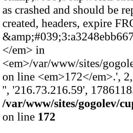
as crashed and should be r
created, headers, expire 
&amp;#039;3:a3248ebb667
</em> in
<em>/var/www/sites/gogole
on line <em>172</em>.', 2, '
'', '216.73.216.59', 178611
/var/www/sites/gogolev/cu
on line
172