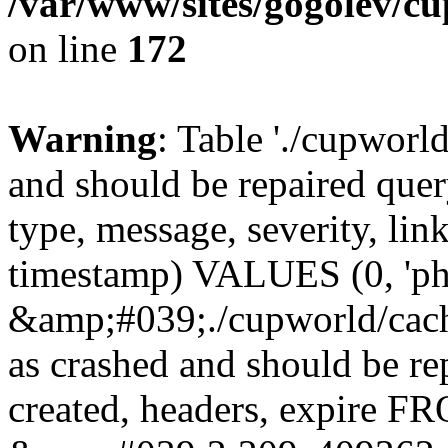
/var/www/sites/gogolev/cu
on line
172
Warning
: Table './cupworl
and should be repaired qu
type, message, severity, link
timestamp) VALUES (0, 'ph
&amp;#039;./cupworld/cach
as crashed and should be r
created, headers, expire 