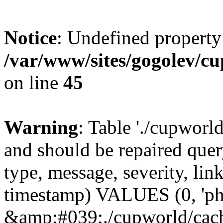
Notice
: Undefined property
/var/www/sites/gogolev/cu
on line
45
Warning
: Table './cupworl
and should be repaired qu
type, message, severity, link
timestamp) VALUES (0, 'ph
&amp;#039;./cupworld/cach