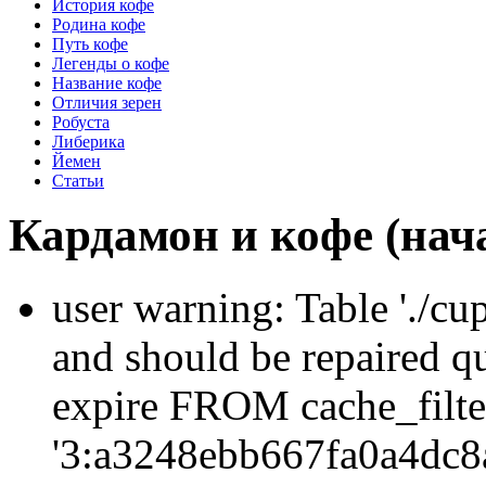
История кофе
Родина кофе
Путь кофе
Легенды о кофе
Название кофе
Отличия зерен
Робуста
Либерика
Йемен
Статьи
Кардамон и кофе (нач
user warning: Table './cu
and should be repaired q
expire FROM cache_filt
'3:a3248ebb667fa0a4dc8a