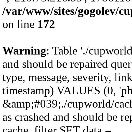
/var/www/sites/gogolev/cu
on line
172
Warning
: Table './cupworl
and should be repaired qu
type, message, severity, link
timestamp) VALUES (0, 'ph
&amp;#039;./cupworld/cach
as crashed and should be 
cache_filter SET data =