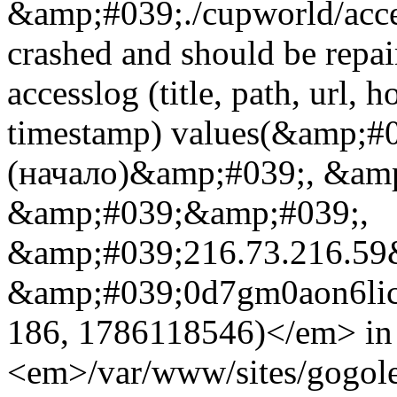
&amp;#039;./cupworld/acc
crashed and should be rep
accesslog (title, path, url, h
timestamp) values(&amp;#
(начало)&amp;#039;, &am
&amp;#039;&amp;#039;,
&amp;#039;216.73.216.59&
&amp;#039;0d7gm0aon6li
186, 1786118546)</em> in
<em>/var/www/sites/gogole