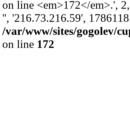
on line <em>172</em>.', 2, '
'', '216.73.216.59', 178611
/var/www/sites/gogolev/cu
on line
172