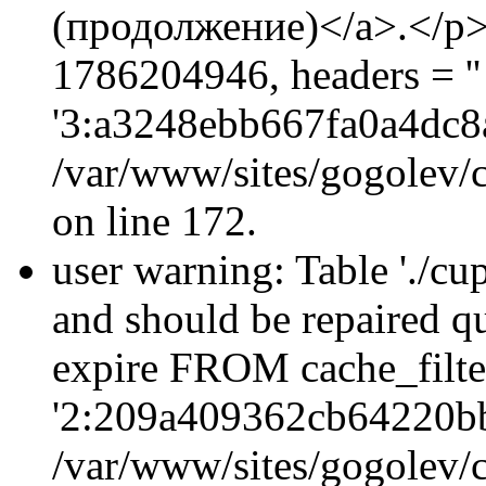
(продолжение)</a>.</p>\
1786204946, headers = 
'3:a3248ebb667fa0a4dc8a
/var/www/sites/gogolev/c
on line 172.
user warning: Table './cu
and should be repaired q
expire FROM cache_filt
'2:209a409362cb64220b
/var/www/sites/gogolev/c