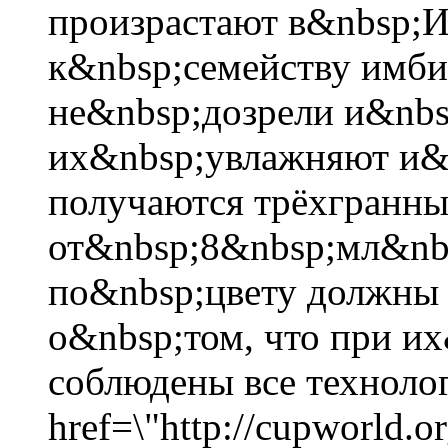
произрастают в&nbsp;И
к&nbsp;семейству имби
не&nbsp;дозрели и&nbs
их&nbsp;увлажняют и&n
получаются трёхгранны
от&nbsp;8&nbsp;мл&nb
по&nbsp;цвету должны б
о&nbsp;том, что при и
соблюдены все технолог
href=\"http://cupworld.