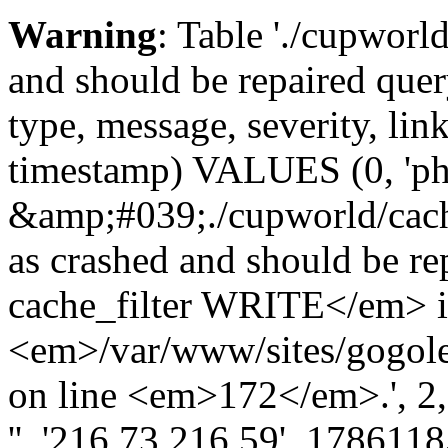
Warning
: Table './cupworl
and should be repaired qu
type, message, severity, link
timestamp) VALUES (0, 'ph
&amp;#039;./cupworld/cach
as crashed and should be 
cache_filter WRITE</em> 
<em>/var/www/sites/gogole
on line <em>172</em>.', 2, '
'', '216.73.216.59', 178611