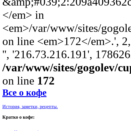
&amp;#039;2:209a409362
</em> in
<em>/var/www/sites/gogole
on line <em>172</em>.', 2, '
'', '216.73.216.191', 17862
/var/www/sites/gogolev/cu
on line
172
Все о кофе
История, заметки, рецепты.
Кратко о кофе: