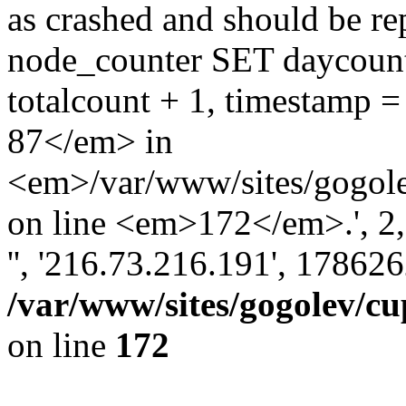
as crashed and should be 
node_counter SET daycount 
totalcount + 1, timestam
87</em> in
<em>/var/www/sites/gogole
on line <em>172</em>.', 2, '
'', '216.73.216.191', 17862
/var/www/sites/gogolev/cu
on line
172