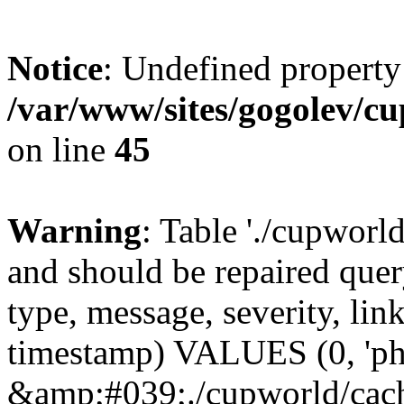
Notice
: Undefined property
/var/www/sites/gogolev/cu
on line
45
Warning
: Table './cupworl
and should be repaired qu
type, message, severity, link
timestamp) VALUES (0, 'ph
&amp;#039;./cupworld/cach