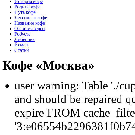
История кофе
Родина кофе
Путь кофе
Легенды о кофе
Название кофе
Отличия зерен
Робуста
Либерика
Йемен
Статьи
Кофе «Москва»
user warning: Table './cu
and should be repaired q
expire FROM cache_filt
'3:e06554b2296381f0b74