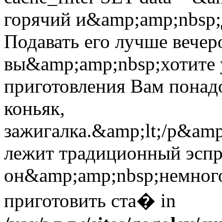
горячий и&amp;amp;nbsp;
Подавать его лучше вечер
вы&amp;amp;nbsp;хотите у
приготовления Вам понадо
коньяк,
зажигалка.&amp;lt;/p&amp
лежит традиционный эспр
он&amp;amp;nbsp;немного
приготовить ста� in