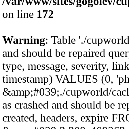
/var/www/sites/gogolev/cu
on line
172
Warning
: Table './cupworl
and should be repaired qu
type, message, severity, link
timestamp) VALUES (0, 'ph
&amp;#039;./cupworld/cach
as crashed and should be r
created, headers, expire 