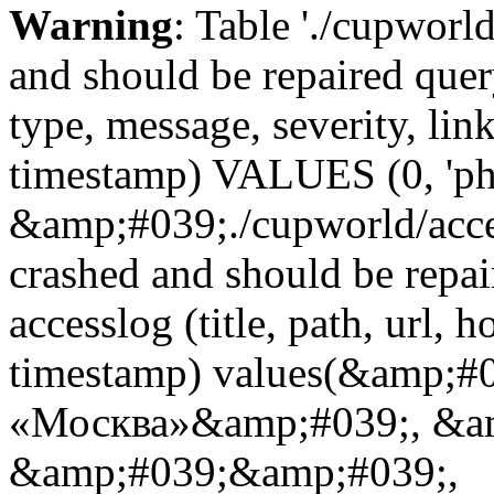
Warning
: Table './cupworl
and should be repaired qu
type, message, severity, link
timestamp) VALUES (0, 'ph
&amp;#039;./cupworld/acc
crashed and should be rep
accesslog (title, path, url, h
timestamp) values(&amp;#
«Москва»&amp;#039;, &a
&amp;#039;&amp;#039;,