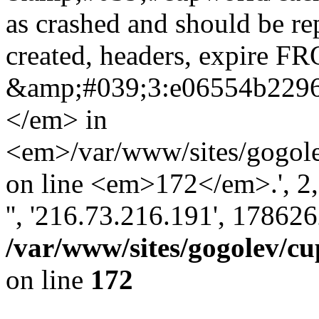
as crashed and should be r
created, headers, expire 
&amp;#039;3:e06554b229
</em> in
<em>/var/www/sites/gogole
on line <em>172</em>.', 2, '
'', '216.73.216.191', 17862
/var/www/sites/gogolev/cu
on line
172