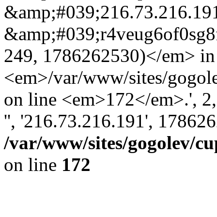
&amp;#039;216.73.216.19
&amp;#039;r4veug6of0sg8
249, 1786262530)</em> in
<em>/var/www/sites/gogole
on line <em>172</em>.', 2, '
'', '216.73.216.191', 17862
/var/www/sites/gogolev/cu
on line
172