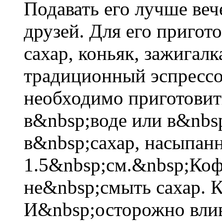
Подавать его лучше веч
друзей. Для его пригот
сахар, коньяк, зажигал
традиционный эспрессо
необходимо приготовит
в&nbsp;воде или в&nbs
в&nbsp;сахар, насыпан
1.5&nbsp;см.&nbsp;Коф
не&nbsp;смыть сахар. К
И&nbsp;осторожно вли