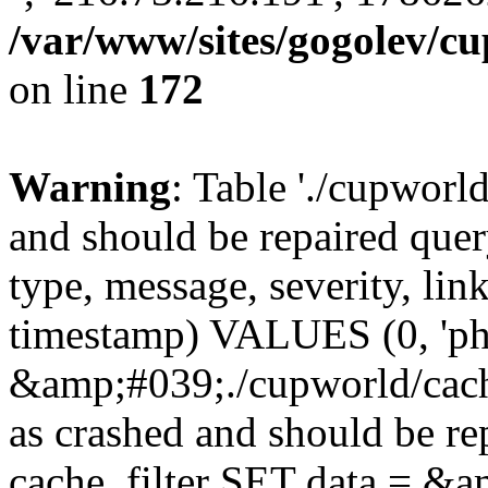
/var/www/sites/gogolev/cu
on line
172
Warning
: Table './cupworl
and should be repaired qu
type, message, severity, link
timestamp) VALUES (0, 'ph
&amp;#039;./cupworld/cach
as crashed and should be 
cache_filter SET data = 