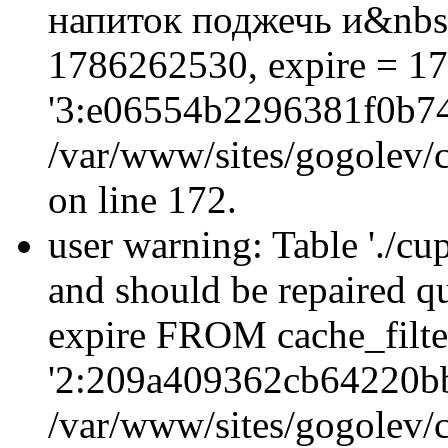
напиток поджечь и&nbsp
1786262530, expire = 1
'3:e06554b2296381f0b74
/var/www/sites/gogolev/c
on line 172.
user warning: Table './cu
and should be repaired q
expire FROM cache_filt
'2:209a409362cb64220b
/var/www/sites/gogolev/c