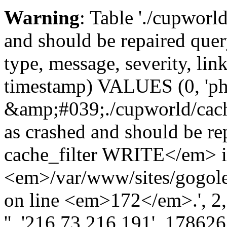
Warning
: Table './cupworl
and should be repaired qu
type, message, severity, link
timestamp) VALUES (0, 'ph
&amp;#039;./cupworld/cach
as crashed and should be 
cache_filter WRITE</em> 
<em>/var/www/sites/gogole
on line <em>172</em>.', 2, '
'', '216.73.216.191', 17862