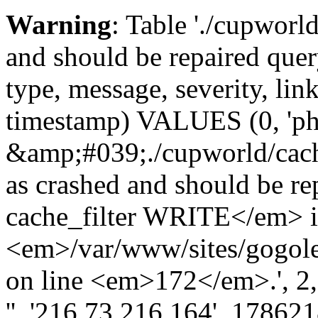
Warning
: Table './cupworl
and should be repaired qu
type, message, severity, link
timestamp) VALUES (0, 'ph
&amp;#039;./cupworld/cach
as crashed and should be 
cache_filter WRITE</em> 
<em>/var/www/sites/gogole
on line <em>172</em>.', 2, '
'', '216.73.216.164', 17862