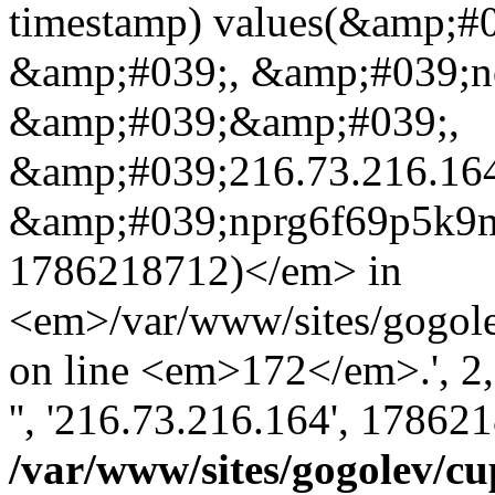
timestamp) values(&amp;#
&amp;#039;, &amp;#039;n
&amp;#039;&amp;#039;,
&amp;#039;216.73.216.16
&amp;#039;nprg6f69p5k9m
1786218712)</em> in
<em>/var/www/sites/gogole
on line <em>172</em>.', 2, '
'', '216.73.216.164', 17862
/var/www/sites/gogolev/cu