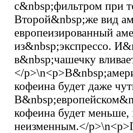
с&nbsp;фильтром при т
Второй&nbsp;же вид ам
европеизированный аме
из&nbsp;экспрессо. И&n
в&nbsp;чашечку вливае
</p>\n<p>В&nbsp;амери
кофеина будет даже чут
В&nbsp;европейском&nb
кофеина будет меньше,
неизменным.</p>\n<p>П