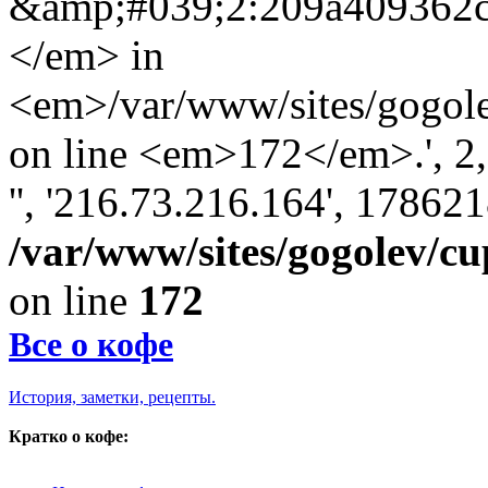
&amp;#039;2:209a409362
</em> in
<em>/var/www/sites/gogole
on line <em>172</em>.', 2, '
'', '216.73.216.164', 17862
/var/www/sites/gogolev/cu
on line
172
Все о кофе
История, заметки, рецепты.
Кратко о кофе: