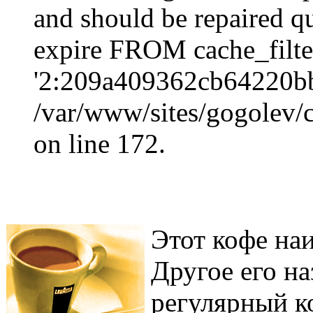
and should be repaired q
expire FROM cache_filt
'2:209a409362cb64220b
/var/www/sites/gogolev/c
on line 172.
Этот кофе на
Другое его н
регулярный ко