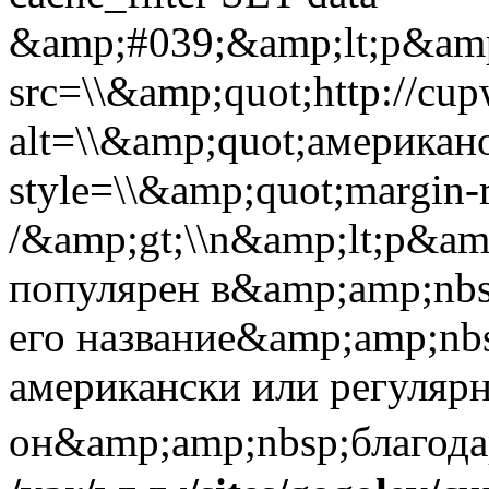
&amp;#039;&amp;lt;p&amp;
src=\\&amp;quot;http://cup
alt=\\&amp;quot;американ
style=\\&amp;quot;margin-r
/&amp;gt;\\n&amp;lt;p&am
популярен в&amp;amp;nbs
его название&amp;amp;nb
американски или регуляр
он&amp;amp;nbsp;благода