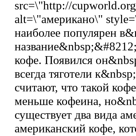
src=\"http://cupworld.org
alt=\"американо\" style=
наиболее популярен в&
название&nbsp;&#8212;
кофе. Появился он&nbsp
всегда тяготели к&nbsp
считают, что такой кофе
меньше кофеина, но&nb
существует два вида ам
американский кофе, ко