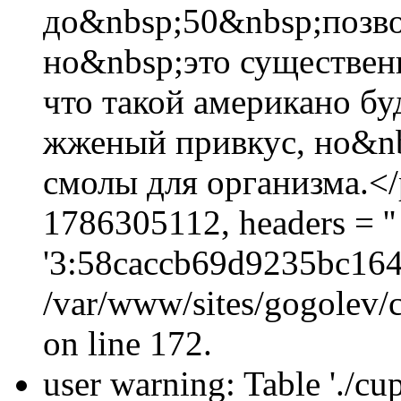
до&nbsp;50&nbsp;позво
но&nbsp;это существен
что такой американо бу
жженый привкус, но&nb
смолы для организма.</p
1786305112, headers = 
'3:58caccb69d9235bc164
/var/www/sites/gogolev/c
on line 172.
user warning: Table './cu