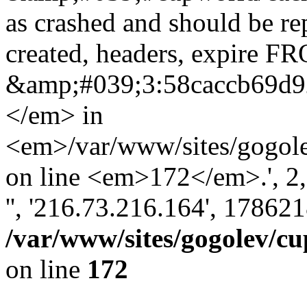
as crashed and should be r
created, headers, expire 
&amp;#039;3:58caccb69d
</em> in
<em>/var/www/sites/gogole
on line <em>172</em>.', 2, '
'', '216.73.216.164', 17862
/var/www/sites/gogolev/cu
on line
172