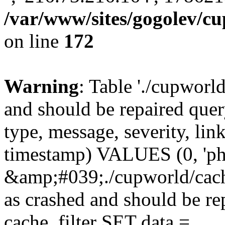
/var/www/sites/gogolev/cu
on line
172
Warning
: Table './cupworl
and should be repaired qu
type, message, severity, link
timestamp) VALUES (0, 'ph
&amp;#039;./cupworld/cach
as crashed and should be 
cache_filter SET data =