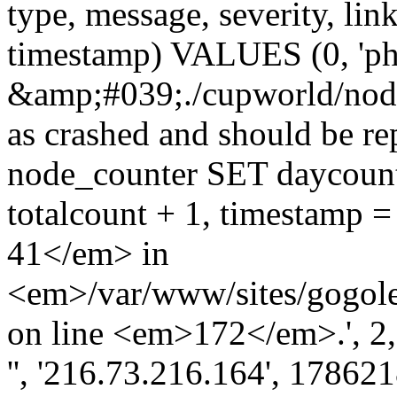
type, message, severity, link
timestamp) VALUES (0, 'ph
&amp;#039;./cupworld/nod
as crashed and should be 
node_counter SET daycount 
totalcount + 1, timestam
41</em> in
<em>/var/www/sites/gogole
on line <em>172</em>.', 2, '
'', '216.73.216.164', 17862