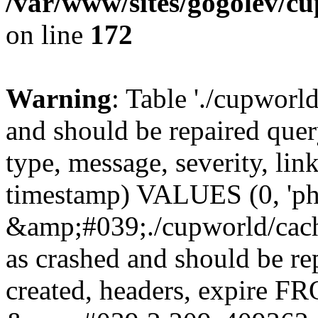
/var/www/sites/gogolev/cu
on line
172
Warning
: Table './cupworl
and should be repaired qu
type, message, severity, link
timestamp) VALUES (0, 'ph
&amp;#039;./cupworld/cach
as crashed and should be r
created, headers, expire 