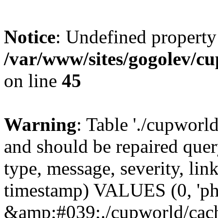
Notice
: Undefined property
/var/www/sites/gogolev/cu
on line
45
Warning
: Table './cupworl
and should be repaired qu
type, message, severity, link
timestamp) VALUES (0, 'ph
&amp;#039;./cupworld/cach