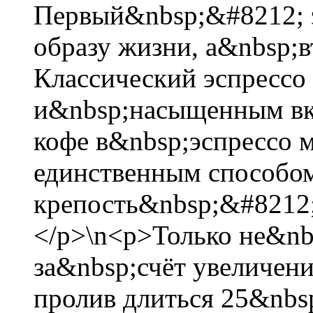
Первый&nbsp;&#8212; 
образу жизни, а&nbsp;
Классический эспрессо
и&nbsp;насыщенным вку
кофе в&nbsp;эспрессо 
единственным способом
крепость&nbsp;&#8212; 
</p>\n<p>Только не&nb
за&nbsp;счёт увеличен
пролив длиться 25&nbsp