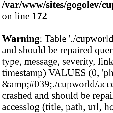
/var/www/sites/gogolev/cu
on line
172
Warning
: Table './cupworl
and should be repaired qu
type, message, severity, link
timestamp) VALUES (0, 'ph
&amp;#039;./cupworld/acc
crashed and should be rep
accesslog (title, path, url, h